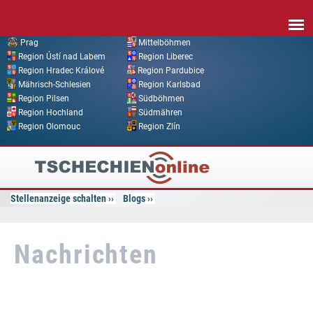
Direkt zum Inhalt
Prag
Mittelböhmen
Region Ústí nad Labem
Region Liberec
Region Hradec Králové
Region Pardubice
Mährisch-Schlesien
Region Karlsbad
Region Pilsen
Südböhmen
Region Hochland
Südmähren
Region Olomouc
Region Zlín
Tschechien
Online
Stellenanzeige schalten
Blogs
Nachrichten