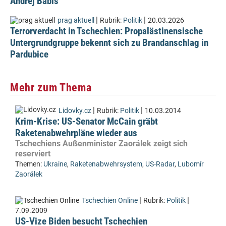
Andrej Babiš
|
|
prag aktuell
Rubrik:
Politik
20.03.2026
Terrorverdacht in Tschechien: Propalästinensische
Untergrundgruppe bekennt sich zu Brandanschlag in
Pardubice
Mehr zum Thema
|
|
Lidovky.cz
Rubrik:
Politik
10.03.2014
Krim-Krise: US-Senator McCain gräbt
Raketenabwehrpläne wieder aus
Tschechiens Außenminister Zaorálek zeigt sich
reserviert
Themen:
Ukraine
,
Raketenabwehrsystem
,
US-Radar
,
Lubomír
Zaorálek
|
|
Tschechien Online
Rubrik:
Politik
7.09.2009
US-Vize Biden besucht Tschechien