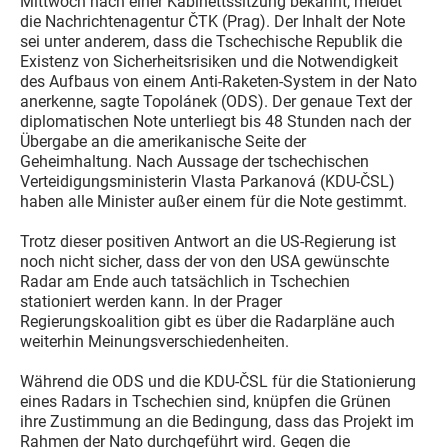
Mittwoch nach einer Kabinettssitzung bekannt, meldet
die Nachrichtenagentur ČTK (Prag). Der Inhalt der Note
sei unter anderem, dass die Tschechische Republik die
Existenz von Sicherheitsrisiken und die Notwendigkeit
des Aufbaus von einem Anti-Raketen-System in der Nato
anerkenne, sagte Topolánek (ODS). Der genaue Text der
diplomatischen Note unterliegt bis 48 Stunden nach der
Übergabe an die amerikanische Seite der
Geheimhaltung. Nach Aussage der tschechischen
Verteidigungsministerin Vlasta Parkanová (KDU-ČSL)
haben alle Minister außer einem für die Note gestimmt.
Trotz dieser positiven Antwort an die US-Regierung ist
noch nicht sicher, dass der von den USA gewünschte
Radar am Ende auch tatsächlich in Tschechien
stationiert werden kann. In der Prager
Regierungskoalition gibt es über die Radarpläne auch
weiterhin Meinungsverschiedenheiten.
Während die ODS und die KDU-ČSL für die Stationierung
eines Radars in Tschechien sind, knüpfen die Grünen
ihre Zustimmung an die Bedingung, dass das Projekt im
Rahmen der Nato durchgeführt wird. Gegen die