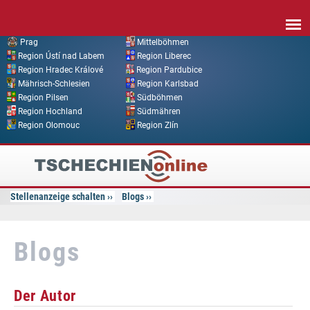
Direkt zum Inhalt
Prag
Mittelböhmen
Region Ústí nad Labem
Region Liberec
Region Hradec Králové
Region Pardubice
Mährisch-Schlesien
Region Karlsbad
Region Pilsen
Südböhmen
Region Hochland
Südmähren
Region Olomouc
Region Zlín
Tschechien
Online
Stellenanzeige schalten
Blogs
Blogs
Der Autor