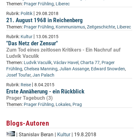
Themen:
Prager Frühling
,
Liberec
|
Rubrik:
Politik
29.08.2018
21. August 1968 in Reichenberg
Themen:
Prager Frühling
,
Kommunismus
,
Zeitgeschichte
,
Liberec
|
Rubrik:
Kultur
13.06.2015
"Das Netz der Zensur"
Zum Tod eines zeitlosen Kritikers - Ein Nachruf auf
Ludvík Vaculík
Themen:
Ludvík Vaculík
,
Václav Havel
,
Charta 77
,
Prager
Frühling
,
Chelsea Manning
,
Julian Assange
,
Edward Snowden
,
Josef Toufar
,
Jan Palach
|
Rubrik:
Reise
8.04.2015
Erste Annäherung - ein Rückblick
Prager Tagebuch (3)
Themen:
Prager Frühling
,
Lokales
,
Prag
Blogs-Autoren
|
Stanislav Beran
|
Kultur
| 19.8.2018