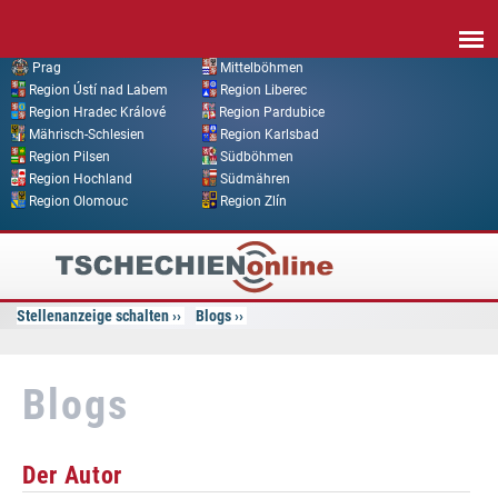
Direkt zum Inhalt
Prag
Mittelböhmen
Region Ústí nad Labem
Region Liberec
Region Hradec Králové
Region Pardubice
Mährisch-Schlesien
Region Karlsbad
Region Pilsen
Südböhmen
Region Hochland
Südmähren
Region Olomouc
Region Zlín
Tschechien
Online
Stellenanzeige schalten
Blogs
Blogs
Der Autor