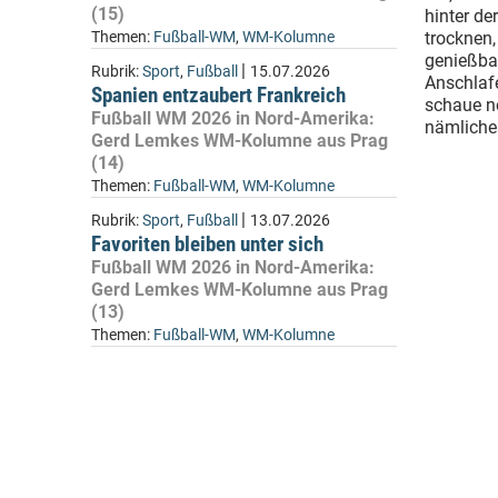
(15)
hinter de
Themen:
Fußball-WM
,
WM-Kolumne
trocknen,
genießbar
|
Rubrik:
Sport
,
Fußball
15.07.2026
Anschlafe
Spanien entzaubert Frankreich
schaue n
Fußball WM 2026 in Nord-Amerika:
nämliche
Gerd Lemkes WM-Kolumne aus Prag
(14)
Themen:
Fußball-WM
,
WM-Kolumne
|
Rubrik:
Sport
,
Fußball
13.07.2026
Favoriten bleiben unter sich
Fußball WM 2026 in Nord-Amerika:
Gerd Lemkes WM-Kolumne aus Prag
(13)
Themen:
Fußball-WM
,
WM-Kolumne