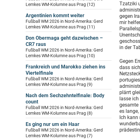
Tzatziki
Lemkes WM-Kolumne aus Prag (12)
administr
Argentinien kommt weiter
gegen Ir
Fußball WM 2026 in Nord-Amerika: Gerd
mir helfe
Lemkes WM-Kolumne aus Prag (11)
Parallels
Unentschi
Don Obermaga geht dazwischen –
geschoss
CR7 raus
in der Tab
Fußball WM 2026 in Nord-Amerika: Gerd
Lemkes WM-Kolumne aus Prag (10)
Gegen End
Frankreich und Marokko ziehen ins
dass sich
Viertelfinale
Netzsteck
Fußball WM 2026 in Nord-Amerika: Gerd
portugies
Lemkes WM-Kolumne aus Prag (9)
administr
plärrt gl
Nach dem Sechzehntelfinale: Body
lasse ich
count
gesamte 
Fußball WM 2026 in Nord-Amerika: Gerd
es lange
Lemkes WM-Kolumne aus Prag (8)
Ich kann 
wunderbar
Es ging nur um ein Haar
prädestin
Fußball WM 2026 in Nord-Amerika: Gerd
Lemkes WM-Kolumne aus Prag (7)