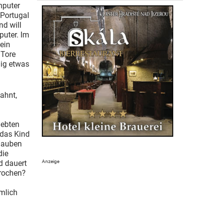
mputer
 Portugal
d will
puter. Im
 ein
 Tore
ig etwas
ahnt,
m
iebten
 das Kind
Glauben
die
d dauert
prochen?
mlich