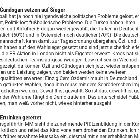
 Gündogan setzen auf Sieger
all hat ja noch nie irgendwelche politischen Probleme gelöst, e
, Politik löst fußballerische Probleme. Die Türken haben ihren
ten und Anführer Erdögan wiedergewählt, die Türken in Deutsch
tlich (60%) und in Österreich noch deutlicher (70%). Die deutsc
mannschaft kann damit zur Tagesordnung übergehen, Özil und
haben auf den Wahlsieger gesetzt und sind jetzt sicherlich erlei
 die PR-Aktion in London nicht als Eigentor erweist. Kroos hat 
es deutschen Teams aufgeschwungen, Löw mit seinen Wechsel
 gezeigt, da können Özil und Gündogan sich jetzt wieder entspa
en und Leistung zeigen, von beiden werden keine weiteren
qualitäten erwarten. Einzig Cem Özdemir mault in Deutschland
n getürkten Wahlen, doch ihm muss mit dem Schröder'schen Imp
gehalten werden: Gewählt ist gewählt. So ist das, gewählt ist g
er der Wahlurne fängt die Demokratie an. Das unterscheidet Fuß
n, man weiß vorher nicht, wie es hinterher ausgeht.
Ertrinken gerettet
nsgefährtin MM sieht die zunehmende Pfützenbildung in der Kü
kritisch und rettet das Kind vor einem drohenden Ertrinken. Ic
ts früher erwähnte Mussaka ein, diesmal mit einer erheblichen 