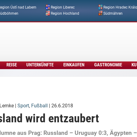
Direkt zum Inhalt
egion Ústí nad Labem
Region Liberec
Region Hradec Král
Südböhmen
Region Hochland
Südmähren
REISE
UNTERKÜNFTE
EINKAUFEN
GASTRONOMIE
KU
 Lemke
|
Sport
,
Fußball
| 26.6.2018
land wird entzaubert
umne aus Prag: Russland – Uruguay 0:3, Ägypten –