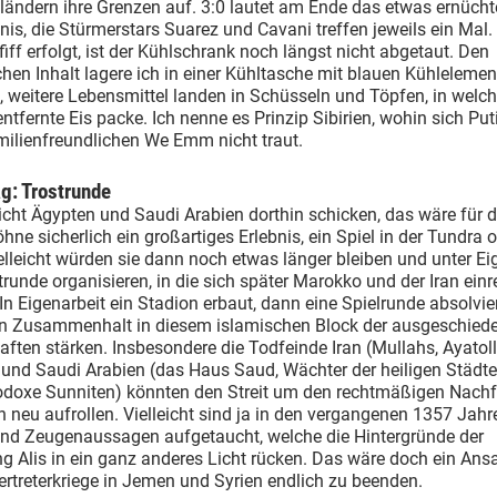
ländern ihre Grenzen auf. 3:0 lautet am Ende das etwas ernüch
is, die Stürmerstars Suarez und Cavani treffen jeweils ein Mal. 
iff erfolgt, ist der Kühlschrank noch längst nicht abgetaut. Den
chen Inhalt lagere ich in einer Kühltasche mit blauen Kühleleme
 weitere Lebensmittel landen in Schüsseln und Töpfen, in welch
ntfernte Eis packe. Ich nenne es Prinzip Sibirien, wohin sich Put
milienfreundlichen We Emm nicht traut.
g: Trostrunde
ht Ägypten und Saudi Arabien dorthin schicken, das wäre für d
ne sicherlich ein großartiges Erlebnis, ein Spiel in der Tundra 
elleicht würden sie dann noch etwas länger bleiben und unter Ei
trunde organisieren, in die sich später Marokko und der Iran einr
In Eigenarbeit ein Stadion erbaut, dann eine Spielrunde absolvier
n Zusammenhalt in diesem islamischen Block der ausgeschied
ten stärken. Insbesondere die Todfeinde Iran (Mullahs, Ayatol
 und Saudi Arabien (das Haus Saud, Wächter der heiligen Städte
hodoxe Sunniten) könnten den Streit um den rechtmäßigen Nachf
 neu aufrollen. Vielleicht sind ja in den vergangenen 1357 Jah
und Zeugenaussagen aufgetaucht, welche die Hintergründe der
 Alis in ein ganz anderes Licht rücken. Das wäre doch ein Ans
vertreterkriege in Jemen und Syrien endlich zu beenden.