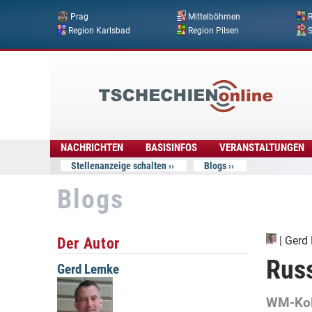
Prag
Mittelböhmen
R
Region Karlsbad
Region Pilsen
Tschechien
Online
NACHRICHTEN
BASISINFOS
VERANSTALTUNGEN
Stellenanzeige schalten
Blogs
Blogs
Der Autor
|
Gerd
Russ
Gerd Lemke
WM-Kol