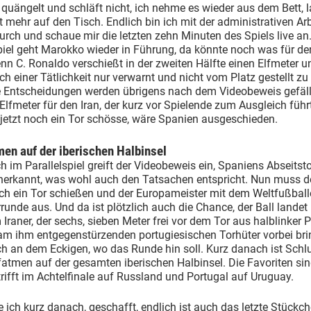
quängelt und schläft nicht, ich nehme es wieder aus dem Bett, 
t mehr auf den Tisch. Endlich bin ich mit der administrativen Arb
rch und schaue mir die letzten zehn Minuten des Spiels live an
piel geht Marokko wieder in Führung, da könnte noch was für de
nn C. Ronaldo verschießt in der zweiten Hälfte einen Elfmeter u
ch einer Tätlichkeit nur verwarnt und nicht vom Platz gestellt zu
se Entscheidungen werden übrigens nach dem Videobeweis gefäll
Elfmeter für den Iran, der kurz vor Spielende zum Ausgleich füh
jetzt noch ein Tor schösse, wäre Spanien ausgeschieden.
en auf der iberischen Halbinsel
 im Parallelspiel greift der Videobeweis ein, Spaniens Abseitsto
nerkannt, was wohl auch den Tatsachen entspricht. Nun muss de
ch ein Tor schießen und der Europameister mit dem Weltfußballe
rrunde aus. Und da ist plötzlich auch die Chance, der Ball landet
 Iraner, der sechs, sieben Meter frei vor dem Tor aus halblinker 
am ihm entgegenstürzenden portugiesischen Torhüter vorbei brin
ch an dem Eckigen, wo das Runde hin soll. Kurz danach ist Schl
fatmen auf der gesamten iberischen Halbinsel. Die Favoriten sind
rifft im Achtelfinale auf Russland und Portugal auf Uruguay.
e ich kurz danach, geschafft, endlich ist auch das letzte Stückch