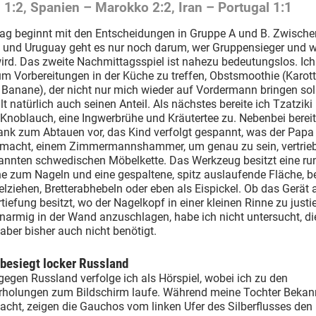
 1:2, Spanien – Marokko 2:2, Iran – Portugal 1:1
ag beginnt mit den Entscheidungen in Gruppe A und B. Zwische
 und Uruguay geht es nur noch darum, wer Gruppensieger und w
ird. Das zweite Nachmittagsspiel ist nahezu bedeutungslos. Ich
 um Vorbereitungen in der Küche zu treffen, Obstsmoothie (Karotte
 Banane), der nicht nur mich wieder auf Vordermann bringen sol
lt natürlich auch seinen Anteil. Als nächstes bereite ich Tzatziki
Knoblauch, eine Ingwerbrühe und Kräutertee zu. Nebenbei bereit
ank zum Abtauen vor, das Kind verfolgt gespannt, was der Papa
acht, einem Zimmermannshammer, um genau zu sein, vertrie
kannten schwedischen Möbelkette. Das Werkzeug besitzt eine ru
he zum Nageln und eine gespaltene, spitz auslaufende Fläche, 
ziehen, Bretterabhebeln oder eben als Eispickel. Ob das Gerät 
rtiefung besitzt, wo der Nagelkopf in einer kleinen Rinne zu justie
narmig in der Wand anzuschlagen, habe ich nicht untersucht, di
aber bisher auch nicht benötigt.
besiegt locker Russland
egen Russland verfolge ich als Hörspiel, wobei ich zu den
rholungen zum Bildschirm laufe. Während meine Tochter Bekan
acht, zeigen die Gauchos vom linken Ufer des Silberflusses de