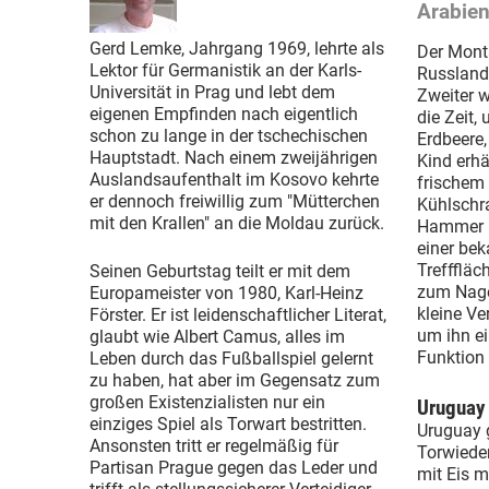
Arabien
Gerd Lemke, Jahrgang 1969, lehrte als
Der Mont
Lektor für Germanistik an der Karls-
Russland
Universität in Prag und lebt dem
Zweiter w
eigenen Empfinden nach eigentlich
die Zeit,
schon zu lange in der tschechischen
Erdbeere,
Hauptstadt. Nach einem zweijährigen
Kind erhä
Auslandsaufenthalt im Kosovo kehrte
frischem 
er dennoch freiwillig zum "Mütterchen
Kühlschr
mit den Krallen" an die Moldau zurück.
Hammer m
einer be
Trefffläc
Seinen Geburtstag teilt er mit dem
zum Nagel
Europameister von 1980, Karl-Heinz
kleine Ve
Förster. Er ist leidenschaftlicher Literat,
um ihn ei
glaubt wie Albert Camus, alles im
Funktion 
Leben durch das Fußballspiel gelernt
zu haben, hat aber im Gegensatz zum
großen Existenzialisten nur ein
Uruguay 
einziges Spiel als Torwart bestritten.
Uruguay g
Ansonsten tritt er regelmäßig für
Torwiede
Partisan Prague gegen das Leder und
mit Eis m