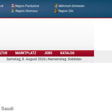
ové
Region Pardubice
Mährisch-Schlesien
Region Olomouc
Region Zlín
LTUR
MARKTPLATZ
JOBS
KATALOG
Samstag, 8. August 2026 | Namenstag: Soběslav
 Saudi