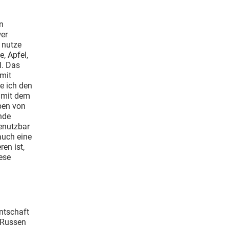
n
er
 nutze
, Apfel,
l. Das
 mit
e ich den
 mit dem
ben von
nde
benutzbar
auch eine
ren ist,
ese
ntschaft
n Russen