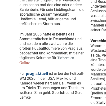
trifft als stellungssicherer Verteidiger
und Russ
auch schon mal das eine oder andere
Endergebn
Schienbein. Für sein Lieblingsteam, die
Schlusspf
sporadische Zusammenkunft
verderbli
Umělecká Letná, hilft er gerne und
zwischen,
treffsicher im Sturm aus.
manuell e
seiner fa
Im Jahr 2006 hatte er bereits das
Sommermärchen in Deutschland und
Vorschla
und seit dem alle zwei Jahre die
Warum nic
großen Fußballtourniere von Prag aus
Wüstensöh
beobachtet und kommentiert, mit einer
Taiga. Vi
täglichen Kolumne für
Tschechien
eine Tros
.
Online
könnten. 
würde de
prag aktuell
Für
ist er bei der Fußball-
Mannschaf
WM 2026 in den USA, Mexiko und
Schiiten)
Kanada wieder hart am Ball, wenn es
ultraort
um Tricks, Täuschungen und Taktik im
Propheten
weiteren Sinn geht: Sportsfreund Gerd
Quellen 
Lemke.
Ermordung
die Stell