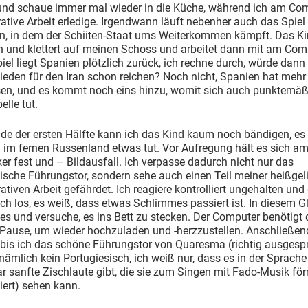
 und schaue immer mal wieder in die Küche, während ich am Co
ative Arbeit erledige. Irgendwann läuft nebenher auch das Spiel
an, in dem der Schiiten-Staat ums Weiterkommen kämpft. Das Kin
n und klettert auf meinen Schoss und arbeitet dann mit am Com
piel liegt Spanien plötzlich zurück, ich rechne durch, würde dann
eden für den Iran schon reichen? Noch nicht, Spanien hat mehr
en, und es kommt noch eins hinzu, womit sich auch punktemäß
elle tut.
e der ersten Hälfte kann ich das Kind kaum noch bändigen, es 
 im fernen Russenland etwas tut. Vor Aufregung hält es sich a
er fest und – Bildausfall. Ich verpasse dadurch nicht nur das
ische Führungstor, sondern sehe auch einen Teil meiner heißgel
ativen Arbeit gefährdet. Ich reagiere kontrolliert ungehalten und
eich los, es weiß, dass etwas Schlimmes passiert ist. In diesem 
 es und versuche, es ins Bett zu stecken. Der Computer benötigt 
Pause, um wieder hochzuladen und -herzzustellen. Anschließen
, bis ich das schöne Führungstor von Quaresma (richtig ausges
nämlich kein Portugiesisch, ich weiß nur, dass es in der Sprache
 sanfte Zischlaute gibt, die sie zum Singen mit Fado-Musik för
iert) sehen kann.