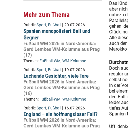
Das Kind 
aber nich
Mehr zum Thema
nahezu du
Parallels
|
Rubrik:
Sport
,
Fußball
20.07.2026
gehen, de
Spanien monopolisiert Ball und
Glück, na
Gegner
Alle die
auch der 
Fußball WM 2026 in Nord-Amerika:
Marokko 
Gerd Lemkes WM-Kolumne aus Prag
(17)
Themen:
Fußball-WM
,
WM-Kolumne
Durchatm
Doch auch
|
Rubrik:
Sport
,
Fußball
19.07.2026
regulär a
Lachende Gesichter, viele Tore
selbst no
Fußball WM 2026 in Nord-Amerika:
in der Vo
Gerd Lemkes WM-Kolumne aus Prag
bei einem
(16)
den Ball 
Themen:
Fußball-WM
,
WM-Kolumne
leider au
|
tiefes Au
Rubrik:
Sport
,
Fußball
16.07.2026
England – ein hoffnungsloser Fall?
Spanien t
Fußball WM 2026 in Nord-Amerika:
Gerd Lemkes WM-Kolumne aus Prag
Uff, denk