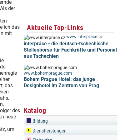
ternde
Als der
nten
Aktuelle Top-Links
e ich das
in mit
www.interprace.cz
interpráce - die deutsch-tschechische
Stellenbörse für Fachkräfte und Personal
aus Tschechien
ie
oder
genregie
www.bohemprague.com
eihen
Bohem Prague Hotel: das junge
t, das
Designhotel im Zentrum von Prag
enen
lahs,
n,
Katalog
olger des
ren neue
Bildung
atz, um
Dienstleistungen