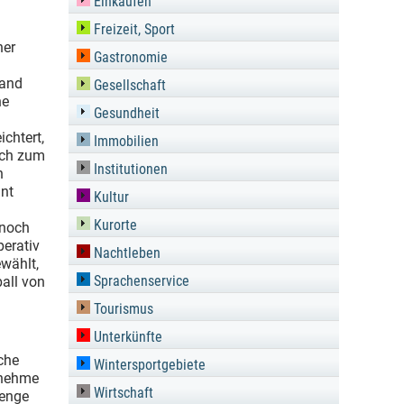
Einkaufen
Freizeit, Sport
her
Gastronomie
land
Gesellschaft
he
Gesundheit
chtert,
Immobilien
sich zum
Institutionen
n
nnt
Kultur
Kurorte
 noch
erativ
Nachtleben
ewählt,
Sprachenservice
ball von
Tourismus
Unterkünfte
che
Wintersportgebiete
h nehme
Wirtschaft
Menge