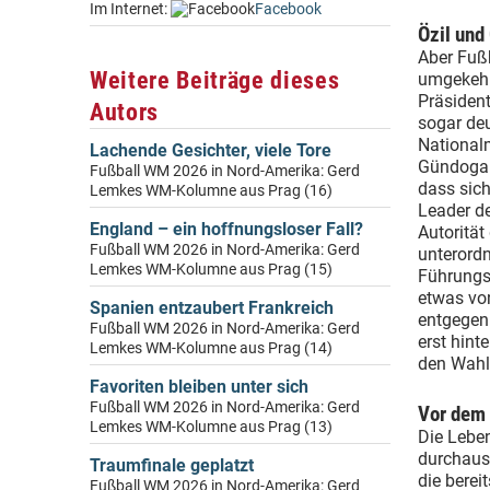
Im Internet:
Facebook
Özil und
Aber Fußb
Weitere Beiträge dieses
umgekehrt
Präsiden
Autors
sogar deu
National
Lachende Gesichter, viele Tore
Gündogan 
Fußball WM 2026 in Nord-Amerika: Gerd
dass sich
Lemkes WM-Kolumne aus Prag (16)
Leader d
England – ein hoffnungsloser Fall?
Autorität
Fußball WM 2026 in Nord-Amerika: Gerd
unterordn
Lemkes WM-Kolumne aus Prag (15)
Führungs
etwas vo
Spanien entzaubert Frankreich
entgegen 
Fußball WM 2026 in Nord-Amerika: Gerd
erst hint
Lemkes WM-Kolumne aus Prag (14)
den Wahle
Favoriten bleiben unter sich
Fußball WM 2026 in Nord-Amerika: Gerd
Vor dem 
Lemkes WM-Kolumne aus Prag (13)
Die Lebe
durchaus 
Traumfinale geplatzt
die berei
Fußball WM 2026 in Nord-Amerika: Gerd