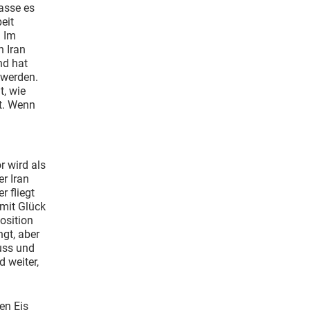
lasse es
eit
. Im
n Iran
nd hat
 werden.
t, wie
rt. Wenn
r wird als
r Iran
r fliegt
 mit Glück
Position
gt, aber
uss und
 weiter,
en Eis