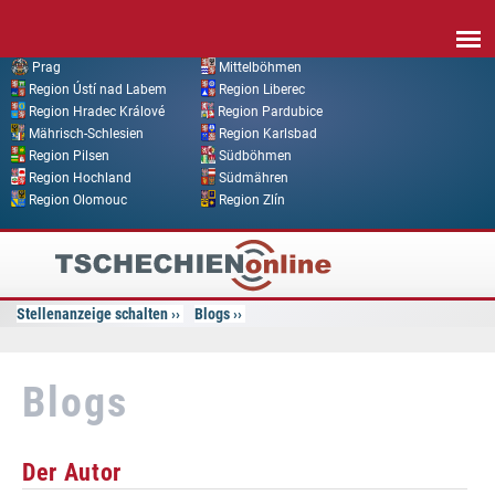
Direkt zum Inhalt
Prag
Mittelböhmen
Region Ústí nad Labem
Region Liberec
Region Hradec Králové
Region Pardubice
Mährisch-Schlesien
Region Karlsbad
Region Pilsen
Südböhmen
Region Hochland
Südmähren
Region Olomouc
Region Zlín
Tschechien
Online
Stellenanzeige schalten
Blogs
Blogs
Der Autor