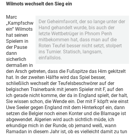
Wilmots wechselt den Sieg ein
Marc
Der Geheimfavorit, der so lange unter der
„Kampfschw
Hand gehandelt wurde, bis auch der
ein“ Wilmots
letzte Wettbetrüger in Phnom Penh
hat seinen
mitbekommen hat, dass man auf die
Spielern in
Roten Teufel besser nicht setzt, stolpert
der Pause
ins Turnier. Statisch, langsam,
dann
einfallslos.
sicherlich
dermaßen in
den Arsch getreten, dass die Fußspitze das Hirn gekitzelt
hat. In der zweiten Hälfte wird das Spiel besser,
schließlich wechselt der Teufelsbeschwörer auf der
belgischen Trainerbank mit jenem Spieler mit F, auf den
ich gerade nicht komme, der da in England spielt, der halt,
Sie wissen schon, die Wende ein. Der mit F köpft wie einst
Uwe Seeler gegen England mit dem Hinterkopf ein, dann
setzen die Belgier noch einen Konter und die Blamage ist
abgewendet. Algerien wird auch sichtlich müde, ich
erkundige mich in der Runde, ob jemand weiß, wann
Ramadan in diesem Jahr ist, ob es vielleicht damit zu tun