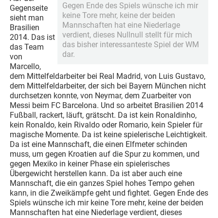
Gegen Ende des Spiels wünsche ich mir
Gegenseite
keine Tore mehr, keine der beiden
sieht man
Mannschaften hat eine Niederlage
Brasilien
verdient, dieses Nullnull stellt für mich
2014. Das ist
das bisher interessanteste Spiel der WM
das Team
dar.
von
Marcello,
dem Mittelfeldarbeiter bei Real Madrid, von Luis Gustavo,
dem Mittelfeldarbeiter, der sich bei Bayern München nicht
durchsetzen konnte, von Neymar, dem Zuarbeiter von
Messi beim FC Barcelona. Und so arbeitet Brasilien 2014
Fußball, rackert, läuft, grätscht. Da ist kein Ronaldinho,
kein Ronaldo, kein Rivaldo oder Romario, kein Spieler für
magische Momente. Da ist keine spielerische Leichtigkeit.
Da ist eine Mannschaft, die einen Elfmeter schinden
muss, um gegen Kroatien auf die Spur zu kommen, und
gegen Mexiko in keiner Phase ein spielerisches
Übergewicht herstellen kann. Da ist aber auch eine
Mannschaft, die ein ganzes Spiel hohes Tempo gehen
kann, in die Zweikämpfe geht und fightet. Gegen Ende des
Spiels wünsche ich mir keine Tore mehr, keine der beiden
Mannschaften hat eine Niederlage verdient, dieses