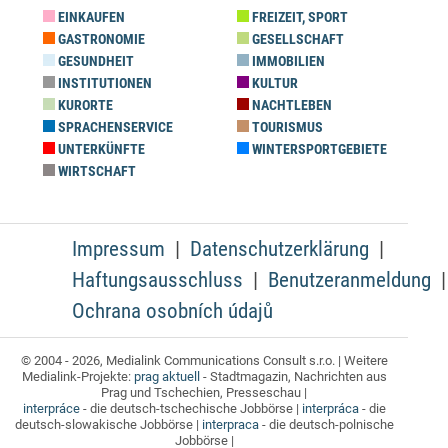
EINKAUFEN
FREIZEIT, SPORT
GASTRONOMIE
GESELLSCHAFT
GESUNDHEIT
IMMOBILIEN
INSTITUTIONEN
KULTUR
KURORTE
NACHTLEBEN
SPRACHENSERVICE
TOURISMUS
UNTERKÜNFTE
WINTERSPORTGEBIETE
WIRTSCHAFT
Impressum
Datenschutzerklärung
Haftungsausschluss
Benutzeranmeldung
Ochrana osobních údajů
© 2004 - 2026, Medialink Communications Consult s.r.o. | Weitere
Medialink-Projekte:
prag aktuell
- Stadtmagazin, Nachrichten aus
Prag und Tschechien, Presseschau |
interpráce
- die deutsch-tschechische Jobbörse |
interpráca
- die
deutsch-slowakische Jobbörse |
interpraca
- die deutsch-polnische
Jobbörse |