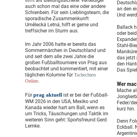
trifft als stellungssicherer Verteidiger
Deutschl
auch schon mal das eine oder andere
an den ei
Schienbein. Für sein Lieblingsteam, die
Und werd
sporadische Zusammenkunft
Umělecká Letná, hilft er gerne und
Ballack h
treffsicher im Sturm aus.
oder beid
Expander,
Im Jahr 2006 hatte er bereits das
Stahl-Bie
Sommermärchen in Deutschland und
Maniküre
und seit dem alle zwei Jahre die
das jetzt
großen Fußballtourniere von Prag aus
den Hante
beobachtet und kommentiert, mit einer
Das Spiel
täglichen Kolumne für
Tschechien
.
Online
Wer mach
Mache als
prag aktuell
Für
ist er bei der Fußball-
Jonglierb
WM 2026 in den USA, Mexiko und
Feder/de
Kanada wieder hart am Ball, wenn es
kurz hin.
um Tricks, Täuschungen und Taktik im
weiteren Sinn geht: Sportsfreund Gerd
Denn Fol
Lemke.
Eckball. 
Argentin