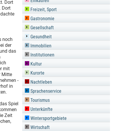
Einkaufen
t. Dort
. Dort
Freizeit, Sport
 dachte
Gastronomie
Gesellschaft
Gesundheit
s noch
ei der
Immobilien
 und das
Institutionen
n
ich
Kultur
r mit
Kurorte
 Mitte
 nehmen -
Nachtleben
rhof in
Sprachenservice
zen.
Tourismus
 das Spiel
Unterkünfte
llkommen
ie Zeit
Wintersportgebiete
ochen,
Wirtschaft