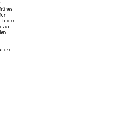
r
 frühes
für
gt noch
 vier
den
haben.