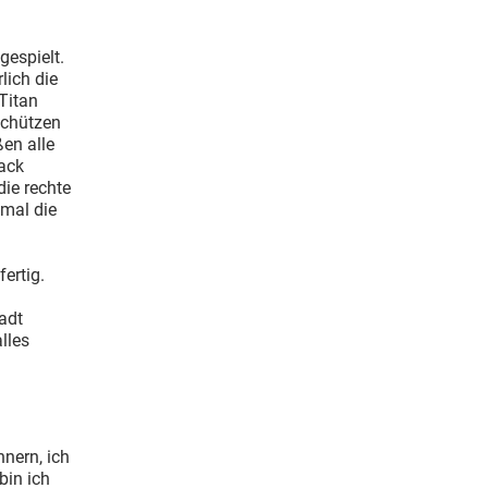
gespielt.
lich die
Titan
Schützen
ßen alle
lack
die rechte
smal die
ertig.
n
tadt
lles
nern, ich
bin ich