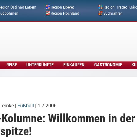
Direkt zum Inhalt
egion Ústí nad Labem
Region Liberec
Region Hradec Král
Südböhmen
Region Hochland
Südmähren
REISE
UNTERKÜNFTE
EINKAUFEN
GASTRONOMIE
KU
 Lemke
|
Fußball
| 1.7.2006
Kolumne: Willkommen in der
spitze!