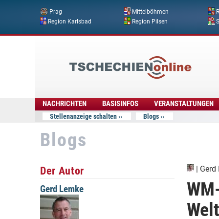
Prag
Mittelböhmen
R
Region Karlsbad
Region Pilsen
Tschechien
Online
NACHRICHTEN
BASISINFOS
VERANSTALTUNGEN
Stellenanzeige schalten
Blogs
Blogs
Der Autor
|
Gerd
WM-
Gerd Lemke
Welt