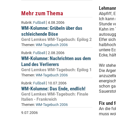
Lehmann 
Mehr zum Thema
Abpfiff, 
Ich kann
|
Rubrik:
Fußball
4.08.2006
Stunde vo
WM-Kolumne: Grübeln über das
Kahn im T
schleichende Böse
autosugge
Gerd Lemkes WM-Tagebuch: Epilog 2
Elfer sic
halbhoch 
Themen:
WM-Tagebuch 2006
untere Ec
|
Rubrik:
Fußball
2.08.2006
Ecke, hä
WM-Kolumne: Nachrichten aus dem
Land des Verlierers
Wir stehe
Gerd Lemkes WM-Tagebuch: Epilog 1
Die Argen
Themen:
WM-Tagebuch 2006
anzuzette
energisch
|
Rubrik:
Fußball
10.07.2006
schon gar
WM-Kolumne: Das Ende, endlich!
Sauersto
Gerd Lemkes WM-Tagebuch: Finale
Italien - Frankreich
Fix und f
Themen:
WM-Tagebuch 2006
An die fo
9.07.2006
muss woh