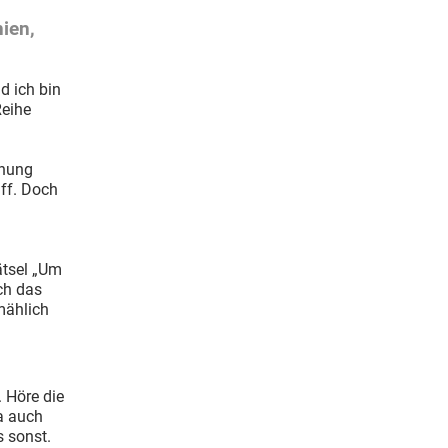
ien,
d ich bin
Reihe
nnung
iff. Doch
ätsel „Um
ich das
lmählich
 Höre die
ja auch
s sonst.