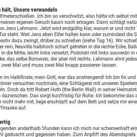
hält, Unsere verwandeln
Elfmeterschießen. Ich bin so verschwitzt, also hätte ich selbst mit
 meinen eigenen Geruch kaum noch ertragen. Dann schlägt natür
n Jens Lehmann. Jetzt wird endgültig klar, warum er und nicht 
or steht. Weil Jens eben Elfer halten kann oder zumindest die 
stiv dazu zwingt, drüber zu schießen (siehe Tag 16). Wir schie
her rein, Neuville halbhoch scharf getreten in die rechte Ecke, Bal
in die Mitte, leicht links versetzt, Podolski mit links souverän in 
ke, das selbe Borowski, der aber mit rechts. Lehmann ahnt jede
lt zwei Mal und muss zwei Mal knapp passieren lassen.
n im Halbfinale, mein Gott, war das anstrengend! Ich bin fix und f
tinier versuchen nochmals, eine Schlägerei mit unseren Spieler
ln. Doch da tritt Robert Huth (the Berlin Wall) in seiner Heimats
 dazwischen. Das sorgt kurzfristig für Ruhe. Ich bekomme das a
 nicht mehr mit, liege erschöpft auf dem Bett und setze mir eine
ffmaske auf.
ertig
lgenden anderthalb Stunden kann ich mich nur schemenhaft erin
l geduscht und gegessen haben. Zum Anpfiff des Abendspiels 