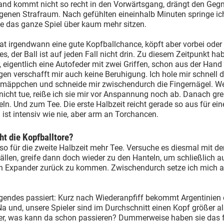
and kommt nicht so recht in den Vorwärtsgang, drängt den Gegn
genen Strafraum. Nach gefühlten eineinhalb Minuten springe ic
e das ganze Spiel über kaum mehr sitzen.
at irgendwann eine gute Kopfballchance, köpft aber vorbei oder
es, der Ball ist auf jeden Fall nicht drin. Zu diesem Zeitpunkt ha
 eigentlich eine Autofeder mit zwei Griffen, schon aus der Hand 
gen verschafft mir auch keine Beruhigung. Ich hole mir schnell 
mäppchen und schneide mir zwischendurch die Fingernägel. W
 nicht tue, reiße ich sie mir vor Anspannung noch ab. Danach gre
ln. Und zum Tee. Die erste Halbzeit reicht gerade so aus für ei
 ist intensiv wie nie, aber arm an Torchancen.
t die Kopfballtore?
o für die zweite Halbzeit mehr Tee. Versuche es diesmal mit de
ällen, greife dann doch wieder zu den Hanteln, um schließlich au
n Expander zurück zu kommen. Zwischendurch setze ich mich 
gendes passiert: Kurz nach Wiederanpfiff bekommt Argentinien 
Na und, unsere Spieler sind im Durchschnitt einen Kopf größer al
ier, was kann da schon passieren? Dummerweise haben sie das f