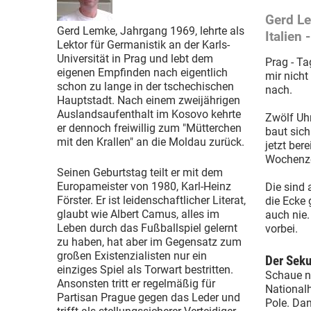
Gerd Le
Gerd Lemke, Jahrgang 1969, lehrte als
Italien 
Lektor für Germanistik an der Karls-
Universität in Prag und lebt dem
Prag - Ta
eigenen Empfinden nach eigentlich
mir nicht
schon zu lange in der tschechischen
nach.
Hauptstadt. Nach einem zweijährigen
Auslandsaufenthalt im Kosovo kehrte
Zwölf Uh
er dennoch freiwillig zum "Mütterchen
baut sich
mit den Krallen" an die Moldau zurück.
jetzt ber
Wochenze
Seinen Geburtstag teilt er mit dem
Europameister von 1980, Karl-Heinz
Die sind 
Förster. Er ist leidenschaftlicher Literat,
die Ecke 
glaubt wie Albert Camus, alles im
auch nie.
Leben durch das Fußballspiel gelernt
vorbei.
zu haben, hat aber im Gegensatz zum
großen Existenzialisten nur ein
Der Seku
einziges Spiel als Torwart bestritten.
Schaue na
Ansonsten tritt er regelmäßig für
Nationalh
Partisan Prague gegen das Leder und
Pole. Dan