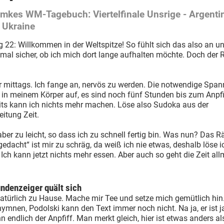
mkes WM-Tagebuch: Viertelfinale Unsrige - Argentin
- Ukraine
g 22: Willkommen in der Weltspitze! So fühlt sich das also an un
 mal sicher, ob ich mich dort lange aufhalten möchte. Doch der 
r mittags. Ich fange an, nervös zu werden. Die notwendige Spa
 in meinem Körper auf, es sind noch fünf Stunden bis zum Anpf
eits kann ich nichts mehr machen. Löse also Sudoka aus der
itung Zeit.
aber zu leicht, so dass ich zu schnell fertig bin. Was nun? Das R
gedacht“ ist mir zu schräg, da weiß ich nie etwas, deshalb löse 
 Ich kann jetzt nichts mehr essen. Aber auch so geht die Zeit al
ndenzeiger quält sich
türlich zu Hause. Mache mir Tee und setze mich gemütlich hin.
ymnen, Podolski kann den Text immer noch nicht. Na ja, er ist 
n endlich der Anpfiff. Man merkt gleich, hier ist etwas anders al