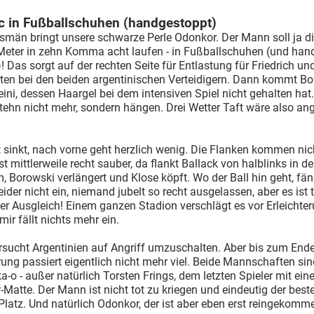
c in Fußballschuhen (handgestoppt)
smän bringt unsere schwarze Perle Odonkor. Der Mann soll ja d
Meter in zehn Komma acht laufen - in Fußballschuhen (und han
)! Das sorgt auf der rechten Seite für Entlastung für Friedrich und
rten bei den beiden argentinischen Verteidigern. Dann kommt B
ini, dessen Haargel bei dem intensiven Spiel nicht gehalten hat.
tehn nicht mehr, sondern hängen. Drei Wetter Taft wäre also an
sinkt, nach vorne geht herzlich wenig. Die Flanken kommen nic
st mittlerweile recht sauber, da flankt Ballack von halblinks in d
, Borowski verlängert und Klose köpft. Wo der Ball hin geht, fän
ider nicht ein, niemand jubelt so recht ausgelassen, aber es ist
Der Ausgleich! Einem ganzen Stadion verschlägt es vor Erleichter
mir fällt nichts mehr ein.
rsucht Argentinien auf Angriff umzuschalten. Aber bis zum Ende
ung passiert eigentlich nicht mehr viel. Beide Mannschaften si
a-o - außer natürlich Torsten Frings, dem letzten Spieler mit eine
-Matte. Der Mann ist nicht tot zu kriegen und eindeutig der beste
latz. Und natürlich Odonkor, der ist aber eben erst reingekomm