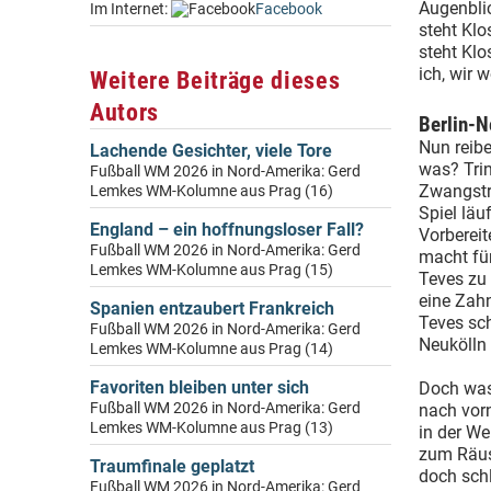
Augenblic
Im Internet:
Facebook
steht Klo
steht Klo
ich, wir 
Weitere Beiträge dieses
Autors
Berlin-N
Nun reibe
Lachende Gesichter, viele Tore
was? Trin
Fußball WM 2026 in Nord-Amerika: Gerd
Zwangsträ
Lemkes WM-Kolumne aus Prag (16)
Spiel läu
England – ein hoffnungsloser Fall?
Vorbereit
Fußball WM 2026 in Nord-Amerika: Gerd
macht für
Lemkes WM-Kolumne aus Prag (15)
Teves zu
eine Zah
Spanien entzaubert Frankreich
Teves sch
Fußball WM 2026 in Nord-Amerika: Gerd
Neukölln 
Lemkes WM-Kolumne aus Prag (14)
Favoriten bleiben unter sich
Doch was 
Fußball WM 2026 in Nord-Amerika: Gerd
nach vorn
Lemkes WM-Kolumne aus Prag (13)
in der We
zum Räus
Traumfinale geplatzt
doch schl
Fußball WM 2026 in Nord-Amerika: Gerd