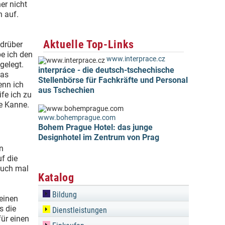
er nicht
h auf.
Aktuelle Top-Links
 drüber
be ich den
www.interprace.cz
gelegt.
interpráce - die deutsch-tschechische
das
Stellenbörse für Fachkräfte und Personal
enn ich
aus Tschechien
ife ich zu
ne Kanne.
www.bohemprague.com
Bohem Prague Hotel: das junge
Designhotel im Zentrum von Prag
n
f die
auch mal
Katalog
Bildung
einen
s die
Dienstleistungen
ür einen