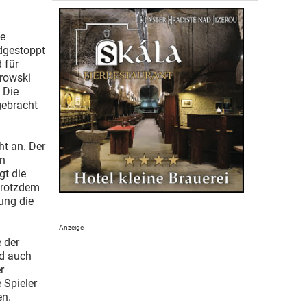
ie
dgestoppt
 für
orowski
 Die
gebracht
ht an. Der
en
gt die
 trotzdem
ung die
 der
nd auch
r
 Spieler
en.