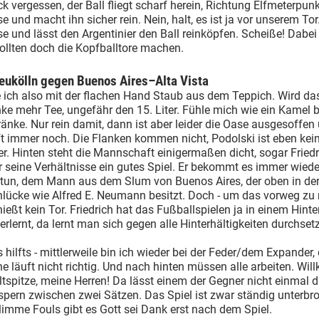
k vergessen, der Ball fliegt scharf herein, Richtung Elfmeterpunk
se und macht ihn sicher rein. Nein, halt, es ist ja vor unserem Tor
se und lässt den Argentinier den Ball reinköpfen. Scheiße! Dabei
wollten doch die Kopfballtore machen.
eukölln gegen Buenos Aires–Alta Vista
 ich also mit der flachen Hand Staub aus dem Teppich. Wird da
ke mehr Tee, ungefähr den 15. Liter. Fühle mich wie ein Kamel b
nke. Nur rein damit, dann ist aber leider die Oase ausgesoffen
ft immer noch. Die Flanken kommen nicht, Podolski ist eben kei
er. Hinten steht die Mannschaft einigermaßen dicht, sogar Friedr
 seine Verhältnisse ein gutes Spiel. Er bekommt es immer wiede
 tun, dem Mann aus dem Slum von Buenos Aires, der oben in der
nlücke wie Alfred E. Neumann besitzt. Doch - um das vorweg zu
ießt kein Tor. Friedrich hat das Fußballspielen ja in einem Hinte
erlernt, da lernt man sich gegen alle Hinterhältigkeiten durchset
hilfts - mittlerweile bin ich wieder bei der Feder/dem Expander,
e läuft nicht richtig. Und nach hinten müssen alle arbeiten. Wi
ltspitze, meine Herren! Da lässt einem der Gegner nicht einmal d
pern zwischen zwei Sätzen. Das Spiel ist zwar ständig unterbr
imme Fouls gibt es Gott sei Dank erst nach dem Spiel.