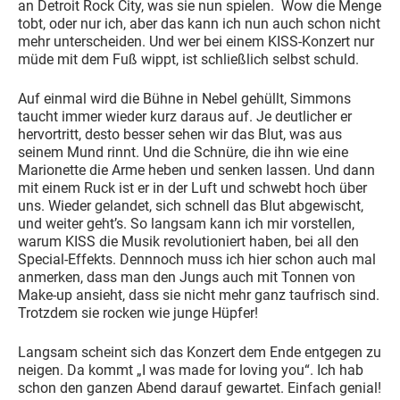
an Detroit Rock City, was sie nun spielen. Wow die Menge
tobt, oder nur ich, aber das kann ich nun auch schon nicht
mehr unterscheiden. Und wer bei einem KISS-Konzert nur
müde mit dem Fuß wippt, ist schließlich selbst schuld.
Auf einmal wird die Bühne in Nebel gehüllt, Simmons
taucht immer wieder kurz daraus auf. Je deutlicher er
hervortritt, desto besser sehen wir das Blut, was aus
seinem Mund rinnt. Und die Schnüre, die ihn wie eine
Marionette die Arme heben und senken lassen. Und dann
mit einem Ruck ist er in der Luft und schwebt hoch über
uns. Wieder gelandet, sich schnell das Blut abgewischt,
und weiter geht’s. So langsam kann ich mir vorstellen,
warum KISS die Musik revolutioniert haben, bei all den
Special-Effekts. Dennnoch muss ich hier schon auch mal
anmerken, dass man den Jungs auch mit Tonnen von
Make-up ansieht, dass sie nicht mehr ganz taufrisch sind.
Trotzdem sie rocken wie junge Hüpfer!
Langsam scheint sich das Konzert dem Ende entgegen zu
neigen. Da kommt „I was made for loving you“. Ich hab
schon den ganzen Abend darauf gewartet. Einfach genial!