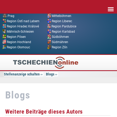
Direkt zum Inhalt
Prag
Mittelböhmen
Region Ústí nad Labem
Region Liberec
Region Hradec Králové
Region Pardubice
Mährisch-Schlesien
Region Karlsbad
Region Pilsen
Südböhmen
Region Hochland
Südmähren
Region Olomouc
Region Zlín
Tschechien
Online
Stellenanzeige schalten
Blogs
Blogs
Weitere Beiträge dieses Autors