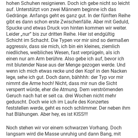
hohen Schuhen resignieren. Doch ich gebe nicht so leicht
auf. Unterstützt von zwei Männern beginne ich das
Gedränge. Anfangs geht es ganz gut. In der fünften Reihe
gibt es dann schon erste Zwischenfälle. Aber mit Geduld,
Spucke und etwas Druck von hinten kommen wir weiter.
Leider „nur“ bis zur dritten Reihe. Hier ist endgültig
Schicht im Schacht. Die Typen vor mir sind so dermaßen
aggressiv, dass sie mich, ich bin ein kleines, ziemlich
niedliches, weibliches Wesen, fast verprügeln, als ich
einen nur am Arm berühre. Also gebe ich auf, bevor ich
mit blutender Nase aus der Menge gezogen werde. Und
wenn ich mich etwas recke und den Kopf in den Nacken
lege, sehe ich gut. Doch dann, bähhhh: der Typ vor mir
nimmt die Arme hoch! Nicht, dass mir nun die Sicht
versperrt würde, eher die Atmung. Dem verströmenden
Geruch nach hat er seit ca. drei Wochen nicht mehr
geduscht. Doch wie ich im Laufe des Konzertes
feststellen werde, geht es noch schlimmer. Der neben ihm
hat Blähungen. Aber hey, es ist KISS!!!
Noch stehen wir vor einem schwarzen Vorhang. Doch
langsam wird die Masse unruhig und dann Bang, mit