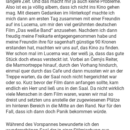
längere Zeit. Und das macht mir ja auch keine Probleme.
Also ist es ja völlig albern, dass ich nicht ins Kino gehen
mag. Mit diesem Gedanken im Hinterkopf machte ich
mich dann am ersten Tag zusammen mit einer Freundin
auf ins Lucerna, um mir den viel gerühmten deutschen
Film „Das weiße Band“ anzusehen. Nachdem ich dann
freudig meine Freikarte entgegengenommen habe und
meine Freundin ihre für sagenhaft günstige 90 Kronen
erstanden hat, machten wir uns auf, das Kino zu finden.
Wer schon mal im Lucerna war, der weiß ja, dass das gute
Stück doch etwas versteckt ist. Vorbei an Černýs Reiter,
die Marmortreppe hinauf, durch den Vorhang hindurch,
einmal quer durch das Cafe und dann mussten wir an der
Treppe warten, da der Saal noch nicht hergerichtet war
oder so. Kurz bevor der Film dann anfangen sollte, kam
endlich ein Herr und ließ uns in den Saal. Da nicht wirklich
viele Menschen in dem Film waren, waren wir mal so
dreist und setzten uns anstelle der zugewiesenen Plätze
im hinteren Bereich in die Mitte an den Rand. Nur für den
Fall, dass ich dann doch Panik bekommen würde.
Während des Vorspannes bewunderte ich den