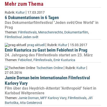
Mehr zum Thema
|
Rubrik:
Kultur
17.03.2017
6 Dokumentationen in 6 Tagen
Das Dokumentarfilmfestival "Jeden svět/One World" in
Prag
Themen:
Filmfestivals
,
Menschenrechte
,
Dokumentarfilm
,
Filmfestival Jeden svět
|
|
prag aktuell
Rubrik:
Kultur
15.03.2017
Emir Kusturica zu Gast beim Febiofest in Prag
24. Jahrgang des Filmfestivals startet am 23. März
Themen:
Febiofest
,
Filmfestivals
,
Emir Kusturica
|
|
Tschechien Online
Rubrik:
Kultur
27.05.2016
Jamie Dornan beim Internationalen Filmfestival
Karlovy Vary
Film über das Heydrich-Attentat "Anthropoid" feiert in
Karlsbad Weltpremiere
Themen:
Jamie Dornan
,
MFF Karlovy Vary
,
Filmfestivals
,
Jiří
Bartoška
,
Aňa Geislerová