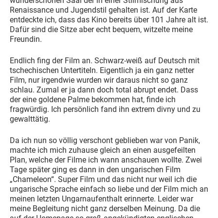
wunderschönen Saal der in einer Stilmischung aus
Renaissance und Jugendstil gehalten ist. Auf der Karte
entdeckte ich, dass das Kino bereits über 101 Jahre alt ist.
Dafür sind die Sitze aber echt bequem, witzelte meine
Freundin.
Endlich fing der Film an. Schwarz-weiß auf Deutsch mit
tschechischen Untertiteln. Eigentlich ja ein ganz netter
Film, nur irgendwie wurden wir daraus nicht so ganz
schlau. Zumal er ja dann doch total abrupt endet. Dass
der eine goldene Palme bekommen hat, finde ich
fragwürdig. Ich persönlich fand ihn extrem divny und zu
gewalttätig.
Da ich nun so völlig verschont geblieben war von Panik,
machte ich mich zuhause gleich an einen ausgefeilten
Plan, welche der Filme ich wann anschauen wollte. Zwei
Tage später ging es dann in den ungarischen Film
„Chameleon“. Super Film und das nicht nur weil ich die
ungarische Sprache einfach so liebe und der Film mich an
meinen letzten Ungarnaufenthalt erinnerte. Leider war
meine Begleitung nicht ganz derselben Meinung. Da die