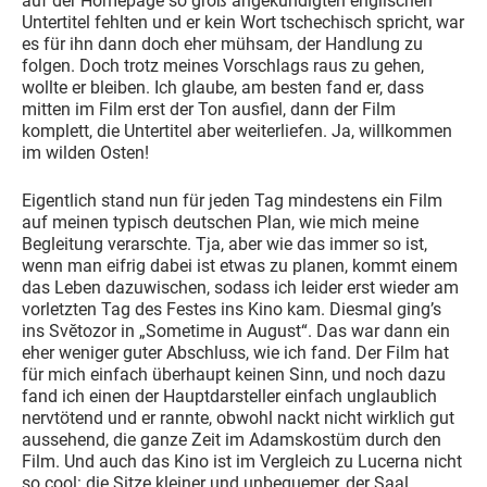
auf der Homepage so groß angekündigten englischen
Untertitel fehlten und er kein Wort tschechisch spricht, war
es für ihn dann doch eher mühsam, der Handlung zu
folgen. Doch trotz meines Vorschlags raus zu gehen,
wollte er bleiben. Ich glaube, am besten fand er, dass
mitten im Film erst der Ton ausfiel, dann der Film
komplett, die Untertitel aber weiterliefen. Ja, willkommen
im wilden Osten!
Eigentlich stand nun für jeden Tag mindestens ein Film
auf meinen typisch deutschen Plan, wie mich meine
Begleitung verarschte. Tja, aber wie das immer so ist,
wenn man eifrig dabei ist etwas zu planen, kommt einem
das Leben dazuwischen, sodass ich leider erst wieder am
vorletzten Tag des Festes ins Kino kam. Diesmal ging’s
ins Svĕtozor in „Sometime in August“. Das war dann ein
eher weniger guter Abschluss, wie ich fand. Der Film hat
für mich einfach überhaupt keinen Sinn, und noch dazu
fand ich einen der Hauptdarsteller einfach unglaublich
nervtötend und er rannte, obwohl nackt nicht wirklich gut
aussehend, die ganze Zeit im Adamskostüm durch den
Film. Und auch das Kino ist im Vergleich zu Lucerna nicht
so cool: die Sitze kleiner und unbequemer, der Saal