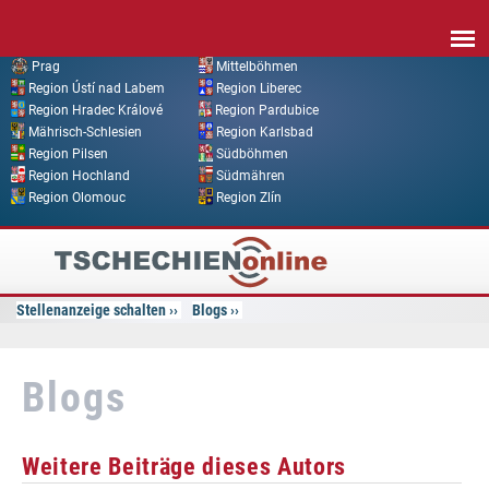
Direkt zum Inhalt
Prag
Mittelböhmen
Region Ústí nad Labem
Region Liberec
Region Hradec Králové
Region Pardubice
Mährisch-Schlesien
Region Karlsbad
Region Pilsen
Südböhmen
Region Hochland
Südmähren
Region Olomouc
Region Zlín
Tschechien
Online
Stellenanzeige schalten
Blogs
Blogs
Weitere Beiträge dieses Autors