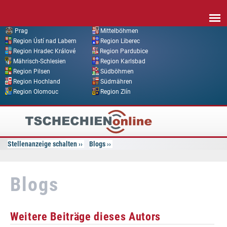
Direkt zum Inhalt
Prag
Mittelböhmen
Region Ústí nad Labem
Region Liberec
Region Hradec Králové
Region Pardubice
Mährisch-Schlesien
Region Karlsbad
Region Pilsen
Südböhmen
Region Hochland
Südmähren
Region Olomouc
Region Zlín
Tschechien
Online
Stellenanzeige schalten
Blogs
Blogs
Weitere Beiträge dieses Autors