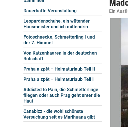
Mäd
Damn hell
Dauerhafte Verunstaltung
Ein Ausf
Leopardenschuhe, ein wütender
Hausmeister und ich mittendrin
Fotoschnecke, Schmetterling I und
der 7. Himmel
Von Katzenhaaren in der deutschen
Botschaft
Praha a zpět – Heimaturlaub Teil II
Praha a zpět – Heimaturlaub Teil I
Addicted to Pain, die Schmetterlinge
fliegen oder auch Prag geht unter die
Haut
Canabizz - die wohl schönste
Versuchung seit es Marihuana gibt