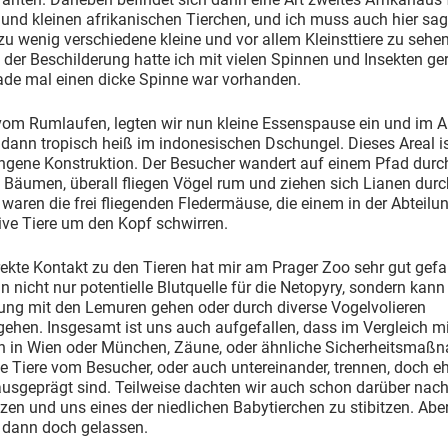
 und kleinen afrikanischen Tierchen, und ich muss auch hier sa
zu wenig verschiedene kleine und vor allem Kleinsttiere zu sehe
der Beschilderung hatte ich mit vielen Spinnen und Insekten ge
ade mal einen dicke Spinne war vorhanden.
vom Rumlaufen, legten wir nun kleine Essenspause ein und im 
dann tropisch heiß im indonesischen Dschungel. Dieses Areal is
ungene Konstruktion. Der Besucher wandert auf einem Pfad durc
Bäumen, überall fliegen Vögel rum und ziehen sich Lianen durc
 waren die frei fliegenden Fledermäuse, die einem in der Abteilun
ive Tiere um den Kopf schwirren.
rekte Kontakt zu den Tieren hat mir am Prager Zoo sehr gut gefal
n nicht nur potentielle Blutquelle für die Netopyry, sondern kan
ung mit den Lemuren gehen oder durch diverse Vogelvolieren
ehen. Insgesamt ist uns auch aufgefallen, dass im Vergleich mi
en in Wien oder München, Zäune, oder ähnliche Sicherheitsmaß
e Tiere vom Besucher, oder auch untereinander, trennen, doch e
usgeprägt sind. Teilweise dachten wir auch schon darüber nach
en und uns eines der niedlichen Babytierchen zu stibitzen. Aber
 dann doch gelassen.