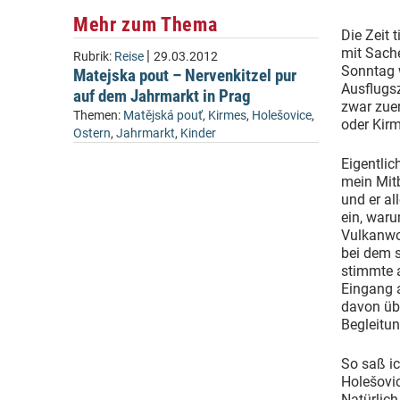
Mehr zum Thema
Die Zeit 
mit Sache
|
Rubrik:
Reise
29.03.2012
Sonntag 
Matejska pout – Nervenkitzel pur
Ausflugsz
auf dem Jahrmarkt in Prag
zwar zuer
Themen:
Matějská pouť
,
Kirmes
,
Holešovice
,
oder Kir
Ostern
,
Jahrmarkt
,
Kinder
Eigentlic
mein Mit
und er al
ein, waru
Vulkanwo
bei dem 
stimmte 
Eingang a
davon üb
Begleitun
So saß i
Holešovic
Natürlich