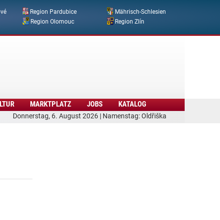
ové
Region Pardubice
Mährisch-Schlesien
Region Olomouc
Region Zlín
LTUR
MARKTPLATZ
JOBS
KATALOG
Donnerstag, 6. August 2026 | Namenstag: Oldřiška