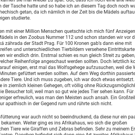
in der Tasche hatte und so habe ich an diesem Tag doch noch w
echisch getan, da ich nämlich in der Zeit bis die Mädels auftau
igen studierte.
 mit einer Million Menschen quetschte ich mich fünf Anzeigen
Mädels in den Zoobus Nummer 112 und schon standen wir vor 
á záhrada der Stadt Prag. Für 100 Kronen gab’s dann eine mit
eifen und unterschiedlichen Tierbildern versehene Eintrittskart
n wir endlich drin. Erstmal schien es nun gleich Streit zu geben
welcher Reihenfolge angeschaut werden sollten. Doch letztlich k
arauf einigen, erst mal das Wolfsgehege aufzusuchen, weil die 
inuten gefüttert werden sollten. Auf dem Weg dorthin passierte
ndere Tiere. Und ich muss zugeben, ich war doch etwas entsetzt.
e in ziemlich kleinen Gehegen, oft völlig ohne Rückzugsmöglich
 die Besucher toll, weil man so gut wie jedes Tier sehen kann. Für
niger erfreulich, was man den Meisten auch ansah. Ein Großteil
ur apathisch in der Gegend rum und rührte sich nicht.
fütterung war auch nicht so beeindruckend, da diese nur ein paa
bekamen. Weiter ging es ins Afrikahaus, wo sich die großen
chen Tiere wie Giraffen und Zebras befinden. Sehr zu meinem E
fanten. Daneben befindet sich dann eine Art zweites Afrikahaus 