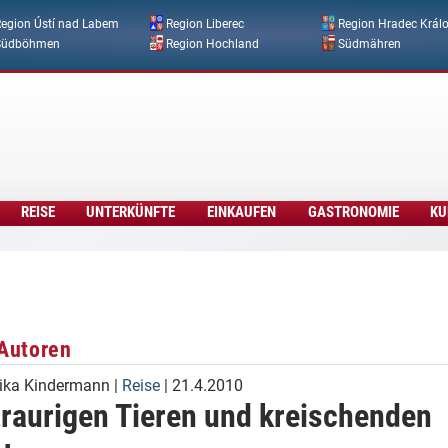
Direkt zum Inhalt
egion Ústí nad Labem
Region Liberec
Region Hradec Král
Südböhmen
Region Hochland
Südmähren
REISE
UNTERKÜNFTE
EINKAUFEN
GASTRONOMIE
KU
Autoren
ika Kindermann
|
Reise
| 21.4.2010
traurigen Tieren und kreischenden