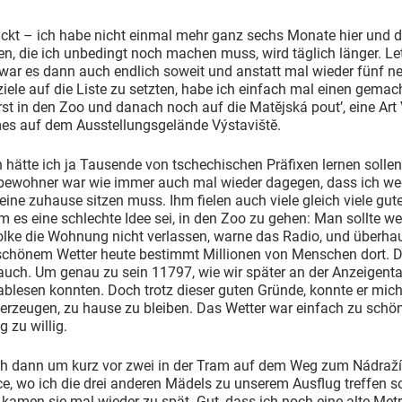
tickt – ich habe nicht einmal mehr ganz sechs Monate hier und d
n, die ich unbedingt noch machen muss, wird täglich länger. Le
war es dann auch endlich soweit und anstatt mal wieder fünf n
iele auf die Liste zu setzten, habe ich einfach mal einen gemac
st in den Zoo und danach noch auf die Matĕjská pout’, eine Art 
mes auf dem Ausstellungsgelände Výstavištĕ.
h hätte ich ja Tausende von tschechischen Präfixen lernen solle
bewohner war wie immer auch mal wieder dagegen, dass ich w
leine zuhause sitzen muss. Ihm fielen auch viele gleich viele gu
m es eine schlechte Idee sei, in den Zoo zu gehen: Man sollte w
lke die Wohnung nicht verlassen, warne das Radio, und überhau
schönem Wetter heute bestimmt Millionen von Menschen dort. 
auch. Um genau zu sein 11797, wie wir später an der Anzeigent
blesen konnten. Doch trotz dieser guten Gründe, konnte er mich
erzeugen, zu hause zu bleiben. Das Wetter war einfach zu schö
g zu willig.
ch dann um kurz vor zwei in der Tram auf dem Weg zum Nádraží
e, wo ich die drei anderen Mädels zu unserem Ausflug treffen so
 kamen sie mal wieder zu spät. Gut, dass ich noch eine alte Metr