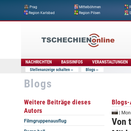
Prag
Mittelböhmen
R
Region Karlsbad
Region Pilsen
Tschechien
Online
NACHRICHTEN
BASISINFOS
VERANSTALTUNGEN
Stellenanzeige schalten
Blogs
Blogs
Weitere Beiträge dieses
Blogs-
Autors
|
Mon
Von 
Filmgruppenausflug