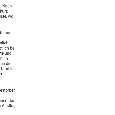
. Nach
 kurz
štĕ, wo
ht aus
mlich
tlich bei
lte und
h. In
ben die
 fand ich
er
gestorben,
inen der
n Ausflug