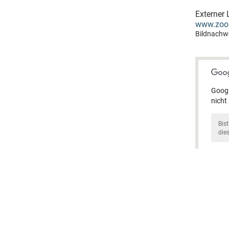
Externer 
www.zoo
Bildnachwe
Googl
nicht
Bis
die