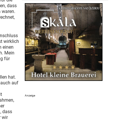
gen, dass
n waren.
rechnet,
Anschluss
t wirklich
h einen
h. Mein
g für
len hat.
n auch auf
t
nahmen,
her
, dass
 wir