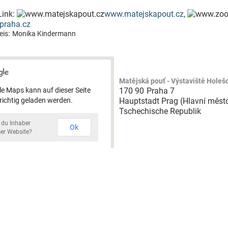
Link:
www.matejskapout.cz
,
praha.cz
is:
Monika Kindermann
Matějská pouť - Výstaviště Hole
e Maps kann auf dieser Seite
170 90
Praha 7
 richtig geladen werden.
Hauptstadt Prag (Hlavní měst
Tschechische Republik
t du Inhaber
Ok
ser Website?