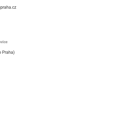
šovice
o Praha)