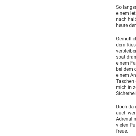
So langs
einem let
nach hal
heute der
Gemütlic
dem Riese
verbleibe
spät dran
einem Fah
bei dem d
einem Anf
Taschen d
mich in 
Sicherhe
Doch da i
auch wenn
Adrenali
vielen P
freue.