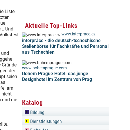
ie Liste
tzten
eue
Aktuelle Top-Links
ht. Und
www.interprace.cz
Volksfest
interpráce - die deutsch-tschechische
Stellenbörse für Fachkräfte und Personal
aus Tschechien
n und
eggehe
te Gründe
www.bohemprague.com
egen der
Bohem Prague Hotel: das junge
pt seien
Designhotel im Zentrum von Prag
Das
afel am
 nicht
n und die
Katalog
Bildung
Dienstleistungen
llte.
o-