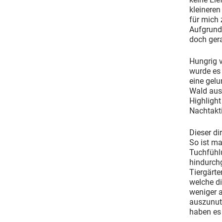
kleineren
für mich 
Aufgrund 
doch ger
Hungrig 
wurde es 
eine gel
Wald aus 
Highlight
Nachtakt
Dieser di
So ist ma
Tuchfühl
hindurchg
Tiergärt
welche di
weniger a
auszunutz
haben es