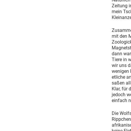
Zeitung 
mein Tsch
Kleinanze
Zusammen
mit den 
Zoologick
Magnetstr
dann ware
Tiere in 
wir uns d
wenigen M
etliche a
saßen all
Klar, für
jedoch we
einfach n
Die Wolfs
Rippchen 
afrikanis
keine Ele