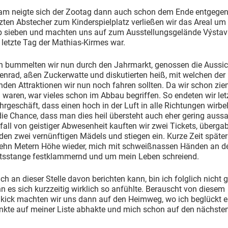
am neigte sich der Zootag dann auch schon dem Ende entgegen
zten Abstecher zum Kinderspielplatz verließen wir das Areal um
b sieben und machten uns auf zum Ausstellungsgelände Výstavi
 letzte Tag der Mathias-Kirmes war.
h bummelten wir nun durch den Jahrmarkt, genossen die Aussic
nrad, aßen Zuckerwatte und diskutierten heiß, mit welchen der
nden Attraktionen wir nun noch fahren sollten. Da wir schon zie
 waren, war vieles schon im Abbau begriffen. So endeten wir letz
rgeschäft, dass einen hoch in der Luft in alle Richtungen wirbe
ie Chance, dass man dies heil übersteht auch eher gering aussa
all von geistiger Abwesenheit kauften wir zwei Tickets, überga
en zwei vernünftigen Mädels und stiegen ein. Kurze Zeit später
zehn Metern Höhe wieder, mich mit schweißnassen Händen an d
itsstange festklammernd und um mein Leben schreiend.
ch an dieser Stelle davon berichten kann, bin ich folglich nicht 
 es sich kurzzeitig wirklich so anfühlte. Berauscht von diesem
nkick machten wir uns dann auf den Heimweg, wo ich beglückt e
unkte auf meiner Liste abhakte und mich schon auf den nächste