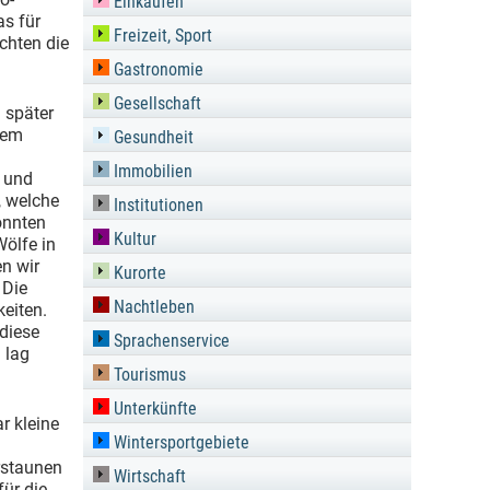
Einkaufen
as für
Freizeit, Sport
chten die
Gastronomie
Gesellschaft
 später
dem
Gesundheit
Immobilien
e und
, welche
Institutionen
onnten
Kultur
Wölfe in
n wir
Kurorte
 Die
Nachtleben
keiten.
 diese
Sprachenservice
 lag
Tourismus
Unterkünfte
r kleine
Wintersportgebiete
rstaunen
Wirtschaft
für die