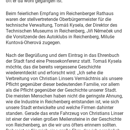
oft er da wohl gegangen ist.“
Beim feierlichen Empfang im Reichenberger Rathaus
waren der stellvertretende Oberbürgermeister für die
technische Verwaltung, Tomáš Kysela, der Direktor des
Technischen Museums in Reichenberg, Jiři Němeček und
die Vorsitzende des Autoklubs in Reichenberg, Miluše
Kuntová-Oherová zugegen.
Nach der Begrüßung und dem Eintrag in das Ehrenbuch
der Stadt fand eine Pressekonferenz statt. Tomaš Kysela
möchte, das die bereits vergessene Geschichte
wiederentdeckt und erforscht wird: „Ich sehe die
Verbreitung von Christian Linsers Vermächtnis als unsere
Pflicht gegenüber dieser bedeutenden Familie, vor allem
als die Pflicht gegenüber der Geschichte unserer Stadt.
Die meisten Menschen haben nicht die geringste Ahnung,
wie die Industrie in Reichenberg entstanden ist, wie sich
unsere Stadt entwickelte und welche Firmen dahinter
standen. Gerade das erste Fahrzeug von Christians Linser
ist einer der vielen großen Meilensteine in der Geschichte
von Reichenberg, an die wir uns öfters erinnern sollten.