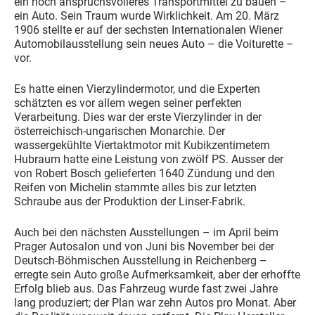
ein noch anspruchsvolleres Transportmittel zu bauen –
ein Auto. Sein Traum wurde Wirklichkeit. Am 20. März
1906 stellte er auf der sechsten Internationalen Wiener
Automobilausstellung sein neues Auto – die Voiturette –
vor.
Es hatte einen Vierzylindermotor, und die Experten
schätzten es vor allem wegen seiner perfekten
Verarbeitung. Dies war der erste Vierzylinder in der
österreichisch-ungarischen Monarchie. Der
wassergekühlte Viertaktmotor mit Kubikzentimetern
Hubraum hatte eine Leistung von zwölf PS. Ausser der
von Robert Bosch gelieferten 1640 Zündung und den
Reifen von Michelin stammte alles bis zur letzten
Schraube aus der Produktion der Linser-Fabrik.
Auch bei den nächsten Ausstellungen – im April beim
Prager Autosalon und von Juni bis November bei der
Deutsch-Böhmischen Ausstellung in Reichenberg –
erregte sein Auto große Aufmerksamkeit, aber der erhoffte
Erfolg blieb aus. Das Fahrzeug wurde fast zwei Jahre
lang produziert; der Plan war zehn Autos pro Monat. Aber