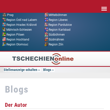
Direkt zum Inhalt
Prag
Mittelböhmen
Region Ústí nad Labem
Region Liberec
Region Hradec Králové
Region Pardubice
Mährisch-Schlesien
Region Karlsbad
Region Pilsen
Südböhmen
Region Hochland
Südmähren
Region Olomouc
Region Zlín
Tschechien
Online
Stellenanzeige schalten
Blogs
Blogs
Der Autor