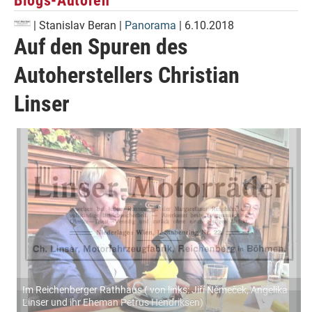
Blogs-Autoren
|
Stanislav Beran
|
Panorama
| 6.10.2018
Auf den Spuren des
Autoherstellers Christian
Linser
Im Reichenberger Rathhaus ( von links: Jiří Němeček, Angelika
Linser und ihr Eheman Petrus Hendriksen)