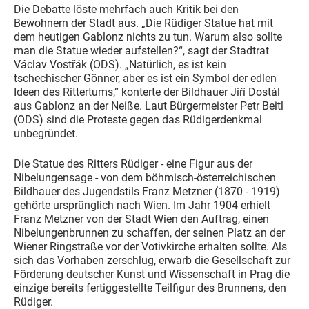
Die Debatte löste mehrfach auch Kritik bei den
Bewohnern der Stadt aus. „Die Rüdiger Statue hat mit
dem heutigen Gablonz nichts zu tun. Warum also sollte
man die Statue wieder aufstellen?“, sagt der Stadtrat
Václav Vostřák (ODS). „Natürlich, es ist kein
tschechischer Gönner, aber es ist ein Symbol der edlen
Ideen des Rittertums,“ konterte der Bildhauer Jiří Dostál
aus Gablonz an der Neiße. Laut Bürgermeister Petr Beitl
(ODS) sind die Proteste gegen das Rüdigerdenkmal
unbegründet.
Die Statue des Ritters Rüdiger - eine Figur aus der
Nibelungensage - von dem böhmisch-österreichischen
Bildhauer des Jugendstils Franz Metzner (1870 - 1919)
gehörte ursprünglich nach Wien. Im Jahr 1904 erhielt
Franz Metzner von der Stadt Wien den Auftrag, einen
Nibelungenbrunnen zu schaffen, der seinen Platz an der
Wiener Ringstraße vor der Votivkirche erhalten sollte. Als
sich das Vorhaben zerschlug, erwarb die Gesellschaft zur
Förderung deutscher Kunst und Wissenschaft in Prag die
einzige bereits fertiggestellte Teilfigur des Brunnens, den
Rüdiger.