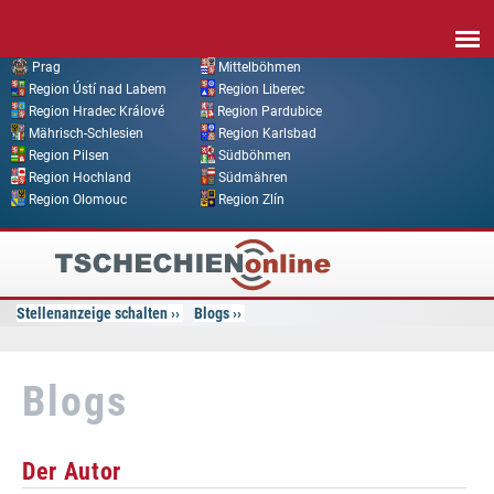
Direkt zum Inhalt
Prag
Mittelböhmen
Region Ústí nad Labem
Region Liberec
Region Hradec Králové
Region Pardubice
Mährisch-Schlesien
Region Karlsbad
Region Pilsen
Südböhmen
Region Hochland
Südmähren
Region Olomouc
Region Zlín
Tschechien
Online
Stellenanzeige schalten
Blogs
Blogs
Der Autor