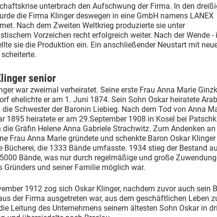
chaftskrise unterbrach den Aufschwung der Firma. In den dreißi
urde die Firma Klinger deswegen in eine GmbH namens LANEX
et. Nach dem Zweiten Weltkrieg produzierte sie unter
tischem Vorzeichen recht erfolgreich weiter. Nach der Wende - 
ellte sie die Produktion ein. Ein anschließender Neustart mit neu
 scheiterte.
linger senior
nger war zweimal verheiratet. Seine erste Frau Anna Marie Ginz
rf ehelichte er am 1. Juni 1874. Sein Sohn Oskar heiratete Arab
, die Schwester der Baronin Liebieg. Nach dem Tod von Anna M
r 1895 heiratete er am 29.September 1908 in Kosel bei Patschk
n die Gräfin Helene Anna Gabriele Strachwitz. Zum Andenken an
ene Frau Anna Marie gründete und schenkte Baron Oskar Klinger
e Bücherei, die 1333 Bände umfasste. 1934 stieg der Bestand au
 5000 Bände, was nur durch regelmäßige und große Zuwendung
s Gründers und seiner Familie möglich war.
ember 1912 zog sich Oskar Klinger, nachdem zuvor auch sein B
us der Firma ausgetreten war, aus dem geschäftlichen Leben zu
die Leitung des Unternehmens seinem ältesten Sohn Oskar in dri