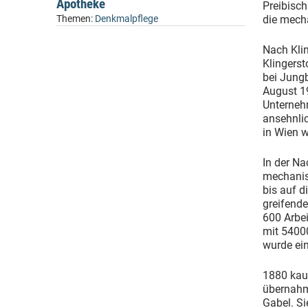
Apotheke
Preibisch
Themen:
Denkmalpflege
die mech
Nach Klin
Klingers
bei Jungb
August 1
Unterneh
ansehnli
in Wien w
In der Na
mechanis
bis auf d
greifend
600 Arbei
mit 5400
wurde ein
1880 kau
übernahm
Gabel. Si