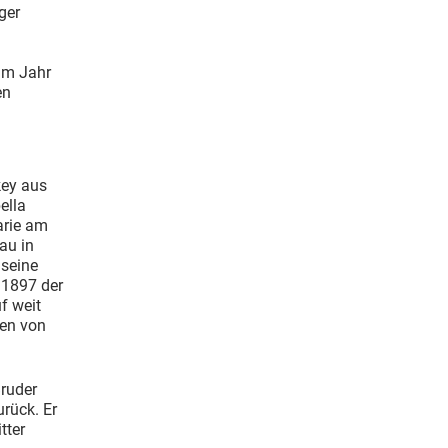
ger
im Jahr
en
key aus
ella
arie am
au in
 seine
 1897 der
f weit
en von
ruder
rück. Er
tter