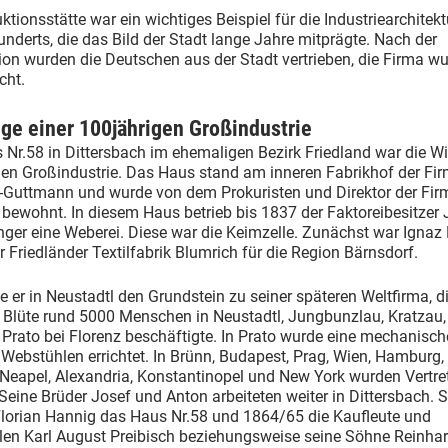
ktionsstätte war ein wichtiges Beispiel für die Industriearchitekt
nderts, die das Bild der Stadt lange Jahre mitprägte. Nach der
ion wurden die Deutschen aus der Stadt vertrieben, die Firma w
cht.
ge einer 100jährigen Großindustrie
Nr.58 in Dittersbach im ehemaligen Bezirk Friedland war die W
gen Großindustrie. Das Haus stand am inneren Fabrikhof der Fi
-Guttmann und wurde von dem Prokuristen und Direktor der Firm
 bewohnt. In diesem Haus betrieb bis 1837 der Faktoreibesitzer
nger eine Weberei. Diese war die Keimzelle. Zunächst war Ignaz 
r Friedländer Textilfabrik Blumrich für die Region Bärnsdorf.
e er in Neustadtl den Grundstein zu seiner späteren Weltfirma, di
Blüte rund 5000 Menschen in Neustadtl, Jungbunzlau, Kratzau, 
Prato bei Florenz beschäftigte. In Prato wurde eine mechanisch
Webstühlen errichtet. In Brünn, Budapest, Prag, Wien, Hamburg, 
 Neapel, Alexandria, Konstantinopel und New York wurden Vertr
 Seine Brüder Josef und Anton arbeiteten weiter in Dittersbach. 
Florian Hannig das Haus Nr.58 und 1864/65 die Kaufleute und
llen Karl August Preibisch beziehungsweise seine Söhne Reinha