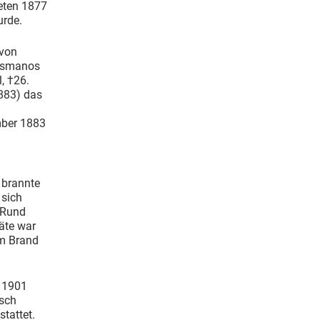
teten 1877
urde.
 von
Kosmanos
, †26.
883) das
mber 1883
 brannte
 sich
 Rund
räte war
em Brand
. 1901
tsch
tattet.