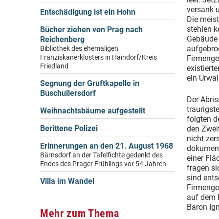
versank u
Entschädigung ist ein Hohn
Die meis
stehlen k
Bücher ziehen von Prag nach
Gebäude 
Reichenberg
aufgebro
Bibliothek des ehemaligen
Franziskanerklosters in Haindorf/Kreis
Firmenge
Friedland
existiert
ein Urwal
Segnung der Gruftkapelle in
Buschullersdorf
Der Abri
traurigst
Weihnachtsbäume aufgestellt
folgten d
Berittene Polizei
den Zwei
nicht zer
Erinnerungen an den 21. August 1968
dokumenti
Bärnsdorf an der Tafelfichte gedenkt des
einer Flä
Endes des Prager Frühlings vor 54 Jahren.
fragen si
sind ents
Villa im Wandel
Firmenge
auf dem F
Baron Ign
Mehr zum Thema