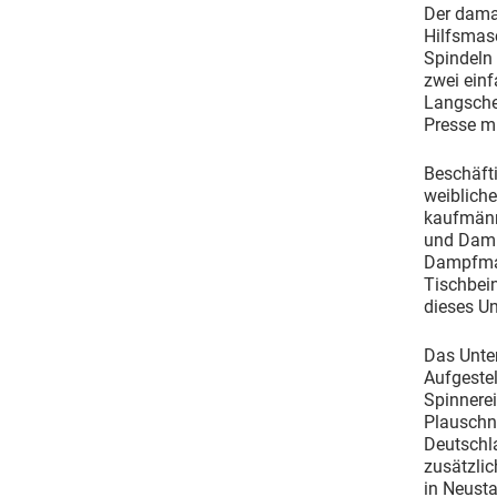
Der dama
Hilfsmasc
Spindeln 
zwei ein
Langsche
Presse mi
Beschäfti
weibliche
kaufmänni
und Damp
Dampfmas
Tischbein
dieses U
Das Unte
Aufgeste
Spinnerei
Plauschn
Deutschla
zusätzlic
in Neust