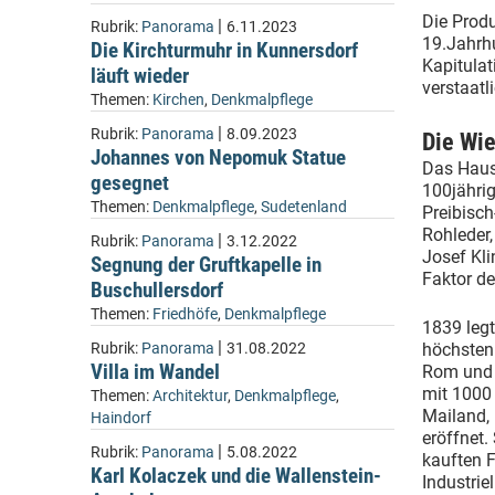
Die Produ
|
Rubrik:
Panorama
6.11.2023
19.Jahrhu
Die Kirchturmuhr in Kunnersdorf
Kapitulat
läuft wieder
verstaatli
Themen:
Kirchen
,
Denkmalpflege
|
Rubrik:
Panorama
8.09.2023
Die Wie
Johannes von Nepomuk Statue
Das Haus 
gesegnet
100jähri
Themen:
Denkmalpflege
,
Sudetenland
Preibisch
Rohleder,
|
Rubrik:
Panorama
3.12.2022
Josef Kli
Segnung der Gruftkapelle in
Faktor de
Buschullersdorf
Themen:
Friedhöfe
,
Denkmalpflege
1839 legt
|
Rubrik:
Panorama
31.08.2022
höchsten 
Villa im Wandel
Rom und 
mit 1000 
Themen:
Architektur
,
Denkmalpflege
,
Mailand,
Haindorf
eröffnet.
|
Rubrik:
Panorama
5.08.2022
kauften 
Karl Kolaczek und die Wallenstein-
Industrie