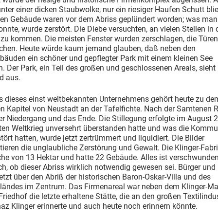
nter einer dicken Staubwolke, nur ein riesiger Haufen Schutt blie
ten Gebäude waren vor dem Abriss geplündert worden; was man
onnte, wurde zerstört. Die Diebe versuchten, an vielen Stellen in 
zu kommen. Die meisten Fenster wurden zerschlagen, die Türen
chen. Heute würde kaum jemand glauben, daß neben den
bäuden ein schöner und gepflegter Park mit einem kleinen See
en. Der Park, ein Teil des großen und geschlossenen Areals, sieht
d aus.
ss dieses einst weltbekannten Unternehmens gehört heute zu de
en Kapitel von Neustadt an der Tafelfichte. Nach der Samtenen 
er Niedergang und das Ende. Die Stillegung erfolgte im August
ten Weltkrieg unversehrt überstanden hatte und was die Kommu
stört hatten, wurde jetzt zertrümmert und liquidiert. Die Bilder
eren die unglaubliche Zerstörung und Gewalt. Die Klinger-Fabri
che von 13 Hektar und hatte 22 Gebäude. Alles ist verschwunden
ch, ob dieser Abriss wirklich notwendig gewesen sei. Bürger und
etzt über den Abriß der historischen Baron-Oskar-Villa und des
ländes im Zentrum. Das Firmenareal war neben dem Klinger-M
riedhof die letzte erhaltene Stätte, die an den großen Textilindus
az Klinger erinnerte und auch heute noch erinnern könnte.