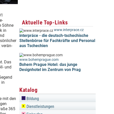
01
e­
Aktuelle Top-Links
ne Söhne
www.interprace.cz
k in
und
interpráce - die deutsch-tschechische
rsönlicher
Stellenbörse für Fachkräfte und Personal
 verän­
aus Tschechien
www.bohemprague.com
t. Das
Bohem Prague Hotel: das junge
l- und
Designhotel im Zentrum von Prag
 Gegend
 in
Katalog
ie mit den
Bildung
igen
Dienstleistungen
traße 365
lles