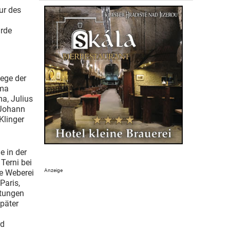
ur des
urde
iege der
rma
a, Julius
 Johann
Klinger
e in der
Terni bei
e Weberei
Paris,
etungen
Später
rd