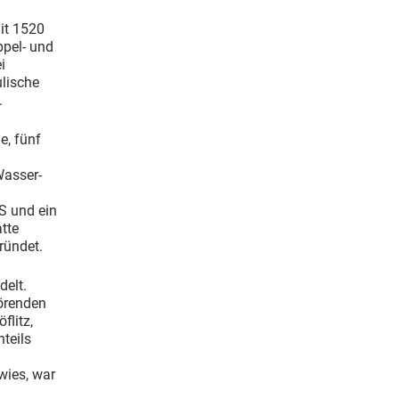
it 1520
ppel- und
i
lische
.
e, fünf
Wasser-
S und ein
tte
ründet.
elt.
örenden
flitz,
teils
wies, war