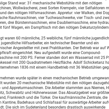
lige Stand war: 31 mechanische Webstühle mit den nötigen
hinen, Wollwäscherei, zwei Sorten Krempeln, vier Selfaktoren m
und den nötigen Hilfsmaschinen. Appretur: vier Walken, drei Do
fache Rauhmaschinen, vier Tuchwaschwerke, vier Tisch- und zwe
ren, drei Bürstenmaschinen, eine Daubliermaschine, eine hydrau
t fünf Wagen, ein Dampftisch mit den nötigen Dekaturzylindern
gt waren 60 männliche, 25 weibliche, fünf männliche jugendlich
 jugendliche Hilfsarbeiter, ein technischer Beamter und ein
scher Angestellter mit zwei Praktikanten. Der Betrieb war auf 
fkraft eingerichtet. Neu aufgestellt wurde eine Compound-
chine mit 200 PS. Ferner standen dort ein Wasserrad mit 25 P
kessel mit 200 Quadratmetern Heizfläche. Adolf Schicketanz ha
nternehmen 1836 mit einem Handbetrieb mit 36 Webstühlen geg
rnehmen wurde später in einen mechanischen Betrieb umgewand
llt wurden 20 mechanische Webstühle mit den nötigen dazugeh
- und Appreturmaschinen. Die Arbeiter stammten aus Niemes, Hö
itz, Schwabitz und Hühnerwasser. Das Absatzgebiet war größten
nd, Frankreich und die Türkei. Die kaufmännische Zentrale, die
h Kantine, Badehaus und Schlafsaal für auswärtige Arbeiter auf
adt. Die sich im Sudetenland besonders drastisch auswirkende