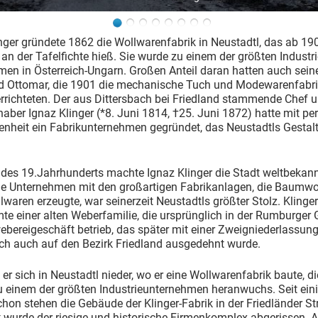
nger gründete 1862 die Wollwarenfabrik in Neu­stadtl, das ab 19
an der Tafelfichte hieß. Sie wurde zu einem der größten Industri
en in Österreich-­Un­garn. Großen Anteil daran hat­ten auch sei
 Ottomar, die 1901 die mechani­sche Tuch­ und Modewarenfa­bri
rrichteten. Der aus Dittersbach bei Friedland stammende Chef 
haber Ignaz Klinger (*8. Juni 1814, †25. Juni 1872) hatte mit pe
nheit ein Fabrikunternehmen gegründet, das Neustadtls Gestalt
des 19.Jahrhunderts machte Ignaz Klinger die Stadt weltbekann
 Unternehmen mit den großartigen Fabrikanlagen, die Baumwol
waren erzeugte, war seinerzeit Neustadtls größter Stolz. Klinger
e einer alten Weberfamilie, die ursprünglich in der Rumburger
ebereigeschäft betrieb, das später mit einer Zweigniederlassung
ach auch auf den Bezirk Friedland ausgedehnt wurde.
 er sich in Neustadtl nieder, wo er eine Wollwarenfabrik baute, d
u einem der größten Industrieunternehmen heranwuchs. Seit ein
hon stehen die Gebäude der Klinger-Fabrik in der Friedländer S
zt wurde der riesige und historische Firmenkomplex abgerissen. A