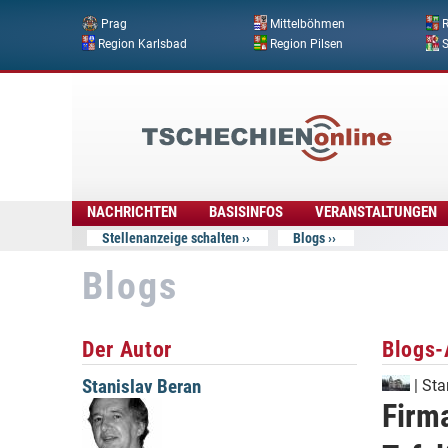
Prag
Mittelböhmen
R
Region Karlsbad
Region Pilsen
Tschechien
Online
NACHRICHTEN
BASISINFOS
VERANSTALTUNGEN
Stellenanzeige schalten
Blogs
Blogs
Der Autor
Blogs-
Stanislav Beran
|
Sta
Firma