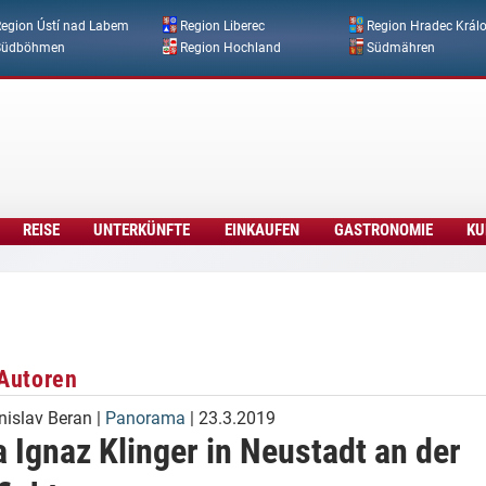
Direkt zum Inhalt
egion Ústí nad Labem
Region Liberec
Region Hradec Král
Südböhmen
Region Hochland
Südmähren
REISE
UNTERKÜNFTE
EINKAUFEN
GASTRONOMIE
KU
Autoren
nislav Beran
|
Panorama
| 23.3.2019
 Ignaz Klinger in Neustadt an der