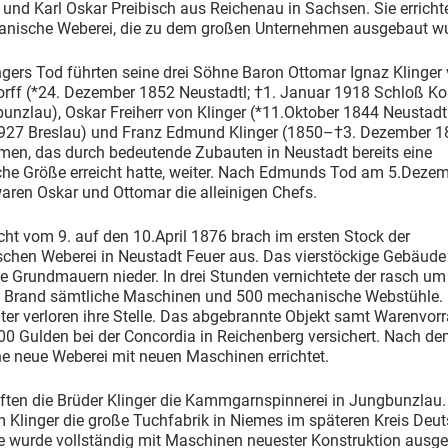
 und Karl Oskar Preibisch aus Reichenau in Sachsen. Sie errich
anische Weberei, die zu dem großen Unternehmen ausgebaut w
gers Tod führten seine drei Söhne Baron Ottomar Ignaz Klinger
torff (*24. Dezember 1852 Neustadtl; †1. Januar 1918 Schloß 
unzlau), Oskar Freiherr von Klinger (*11.Oktober 1844 Neustadtl
927 Breslau) und Franz Edmund Klinger (1850–†3. Dezember 1
men, das durch bedeutende Zubauten in Neustadt bereits eine
che Größe erreicht hatte, weiter. Nach Edmunds Tod am 5.Deze
aren Oskar und Ottomar die alleinigen Chefs.
cht vom 9. auf den 10.April 1876 brach im ersten Stock der
chen Weberei in Neustadt Feuer aus. Das vierstöckige Gebäude
ie Grundmauern nieder. In drei Stunden vernichtete der rasch um
e Brand sämtliche Maschinen und 500 mechanische Webstühle.
ter verloren ihre Stelle. Das abgebrannte Objekt samt Warenvor
00 Gulden bei der Concordia in Reichenberg versichert. Nach d
e neue Weberei mit neuen Maschinen errichtet.
ften die Brüder Klinger die Kammgarnspinnerei in Jungbunzlau
 Klinger die große Tuchfabrik in Niemes im späteren Kreis Deu
e wurde vollständig mit Maschinen neuester Konstruktion ausges