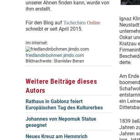
unserer Ahnen finden kann, wurde von
ihm erstellt.
Ignaz Kli
Für den Blog auf
Tschechien
Online
Neustadt 
schreibt er seit April 2015.
unternehm
Oskar und
Im Internet:
Kratzau e
Firmen­in
friedlandinbohmen.jimdo.com
Bescheide
Bildnachweis:
Stanislav Beran
derte.
Am Ende 
Weitere Beiträge dieses
boomende
Schafwoll
Autors
entstammt
ein Leinw
Rathaus in Gablonz feiert
Dittersb
Europäischen Tag des Kulturerbes
Johannes von Nepomuk Statue
1839 ließ
gesegnet
Jahren z
Jahren sc
Neues Kreuz am Hemmrich
leer. Jet