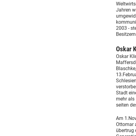
Weltwirts
Jahren w
umgewidm
kommunis
2003 - st
Besitzern
Oskar K
Oskar Kli
Maffersdo
Blaschke
13.Februa
Schlesie
verstorb
Stadt ein
mehr als
seiten de
Am 1.Nov
Ottomar a
übertrug 