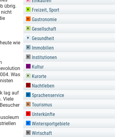
Einkaufen
b übrig.
Freizeit, Sport
 nicht
die
Gastronomie
Gesellschaft
Gesundheit
 heute wie
Immobilien
Institutionen
m
Kultur
Revolution
 2004. Was
Kurorte
nisten
Nachtleben
k lag auf
Sprachenservice
. Viele
Tourismus
 Besucher
Unterkünfte
ausoleum
triellen
Wintersportgebiete
Wirtschaft