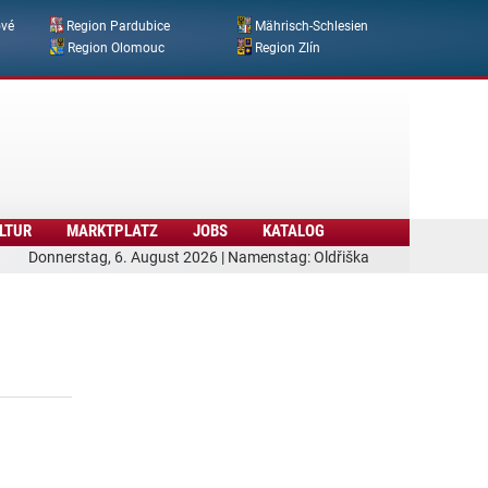
ové
Region Pardubice
Mährisch-Schlesien
Region Olomouc
Region Zlín
LTUR
MARKTPLATZ
JOBS
KATALOG
Donnerstag, 6. August 2026 | Namenstag: Oldřiška