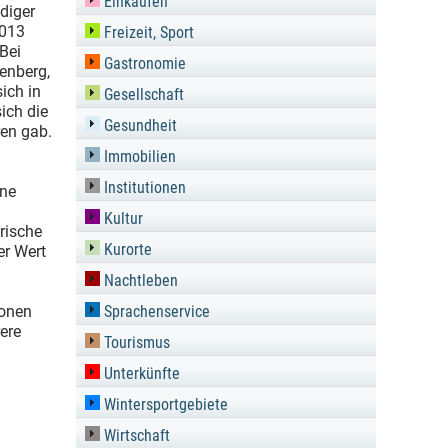
Einkaufen
diger
2013
Freizeit, Sport
Bei
Gastronomie
enberg,
ich in
Gesellschaft
sich die
Gesundheit
ren gab.
Immobilien
Institutionen
ene
Kultur
rische
Kurorte
er Wert
Nachtleben
ronen
Sprachenservice
rere
Tourismus
Unterkünfte
Wintersportgebiete
Wirtschaft