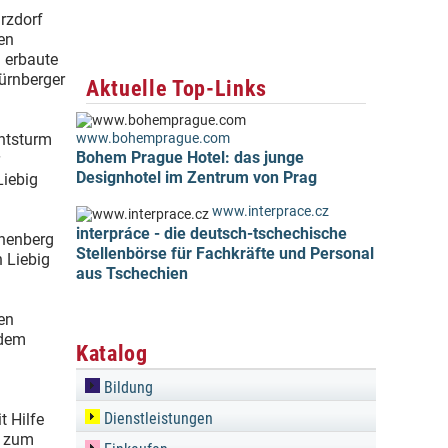
rzdorf
den
l erbaute
ürnberger
Aktuelle Top-Links
htsturm
www.bohemprague.com
Bohem Prague Hotel: das junge
Designhotel im Zentrum von Prag
Liebig
www.interprace.cz
interpráce - die deutsch-tschechische
chenberg
Stellenbörse für Fachkräfte und Personal
 Liebig
aus Tschechien
en
 dem
Katalog
Bildung
Dienstleistungen
 Hilfe
d zum