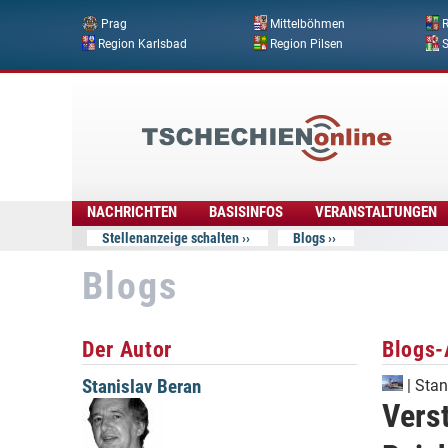
Prag
Mittelböhmen
R
Region Karlsbad
Region Pilsen
Tschechien
Online
NACHRICHTEN
BASISINFOS
VERANSTALTUNGEN
Stellenanzeige schalten
Blogs
Blogs
Der Autor
Blogs-
Stanislav Beran
|
Stan
Verst