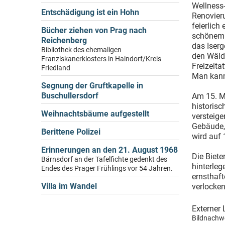
Wellness
Entschädigung ist ein Hohn
Renovier
feierlich
Bücher ziehen von Prag nach
schönem 
Reichenberg
das Iserg
Bibliothek des ehemaligen
den Wälde
Franziskanerklosters in Haindorf/Kreis
Freizeita
Friedland
Man kann
Segnung der Gruftkapelle in
Buschullersdorf
Am 15. M
historis
Weihnachtsbäume aufgestellt
versteige
Gebäude, 
Berittene Polizei
wird auf 
Erinnerungen an den 21. August 1968
Die Biete
Bärnsdorf an der Tafelfichte gedenkt des
hinterleg
Endes des Prager Frühlings vor 54 Jahren.
ernsthaft
Villa im Wandel
verlocke
Externer 
Bildnachwe