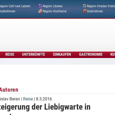
Direkt zum Inhalt
egion Ústí nad Labem
Region Liberec
Region Hradec Král
Südböhmen
Region Hochland
Südmähren
REISE
UNTERKÜNFTE
EINKAUFEN
GASTRONOMIE
KU
Autoren
islav Beran
|
Reise
| 8.3.2016
eigerung der Liebigwarte in