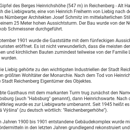
ipfel des Berges Heinrichshöhe (547 m) in Reichenberg - Alt Ha
ch die Liebigwarte, eine von Heinrich Freiherrn von Liebig nach 
s Nürnberger Architekten Josef Schmitz im mittelalterlichen Sti
t einem 25 Meter hohen Aussichtsturm. Der Bau wurde von der N
kob Schmeissner durchgeführt.
ptember 1901 wurde die Gaststätte mit dem fünfeckigen Aussic
ouristen eröffnet. Es ist nicht verwunderlich, dass die meisten der
hen und kirchlichen Bauten zumindest teilweise von der Familie 
t wurden.
ie Liebig gehörte zu den wichtigsten Industriellen der Stadt Rei
en größten Wohltäter der Monarchie. Nach dem Tod von Heinrich
e Stadt Reichenberg Eigentümer des Objektes.
ebte Gasthaus mit dem markanten Turm trug zunächst den Nam
sburg (auch "Habsburg" genannt), dann Heinrichswarte. Nach
ltkrieg wurde es zur Liebigwarte umbenannt. Seit 1945 heißt es
á Výšina" (zu deutsch wörtlich: "Reichenbergerhöhe").
en Jahren 1900 bis 1901 entstandene Gebäudekomplex wurde mit
rdermitteln in den letzten Jahren grundlegend rekonstruiert un