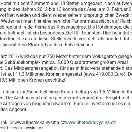
-Hotel mit acht Zimmern und 18 Betten umgebaut. Nach aufwen
ung in den Jahren 2012 bis 13 konnte das Areal am 2. Februar 
 eröffnet werden und dient wieder seinem ursprünglichen Zweck. 
Wetter hat man hier eine herrliche Panoramaaussicht auf Reich
ebirge und in der Ferne das Riesengebirge. Die Hotelanlage, die s
rn befindet, ist ein besonderes Ziel für Touristen. Hier befindet 
ttraktion, die es an dieser Stelle bereits vor mehr als hundert Jah
 sie mit dem Pkw und auch zu Fuß erreichen.
ärz 2016 wird das nur 750 Meter hinter dem Volksgarten geleg
che Gebäudekomplex mit ca. 5.000 Quadratmeter großem Areal
rt. Das Mindestpreisangebot, für das in Insolvenz stehende histo
ist auf 11,3 Millionen Kronen angesetzt (etwa 419.000 Euro). D
13,3 Millionen Kronen geschätzt.
r müssen zur Sicherheit einen Kapitalbetrag von 1,5 Millionen K
en. Die Auktion wird online per Internet veranstaltet. Es gibt meh
e Anfragen von möglichen Käufern. Für die Investoren ist es ein
ndes Angebot.
Link:
www.liberecka-vysina.cz
is:
Liberecka-vysina.cz