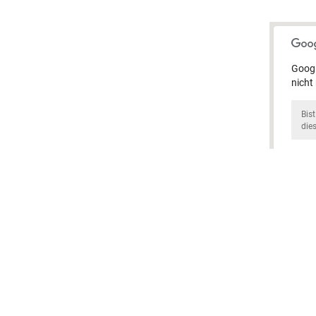
Googl
nicht
Bis
die