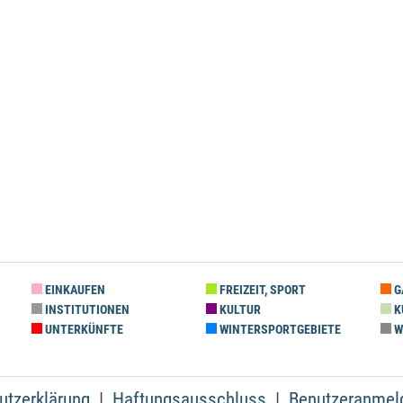
EINKAUFEN
FREIZEIT, SPORT
G
INSTITUTIONEN
KULTUR
K
UNTERKÜNFTE
WINTERSPORTGEBIETE
W
utzerklärung
Haftungsausschluss
Benutzeranmel