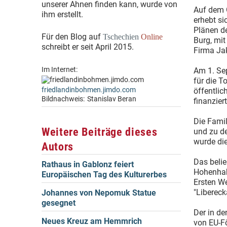
unserer Ahnen finden kann, wurde von
Auf dem G
ihm erstellt.
erhebt si
Plänen de
Für den Blog auf
Tschechien
Online
Burg, mi
schreibt er seit April 2015.
Firma Ja
Im Internet:
Am 1. Se
für die T
friedlandinbohmen.jimdo.com
öffentlic
Bildnachweis:
Stanislav Beran
finanzier
Die Famil
Weitere Beiträge dieses
und zu d
wurde di
Autors
Das beli
Rathaus in Gablonz feiert
Hohenhab
Europäischen Tag des Kulturerbes
Ersten We
"Libereck
Johannes von Nepomuk Statue
gesegnet
Der in d
Neues Kreuz am Hemmrich
von EU-Fö