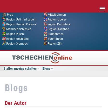
Direkt zum Inhalt
Prag
Mittelböhmen
Region Ústí nad Labem
Region Liberec
Region Hradec Králové
Region Pardubice
Mährisch-Schlesien
Region Karlsbad
Region Pilsen
Südböhmen
Region Hochland
Südmähren
Region Olomouc
Region Zlín
Tschechien
Online
Stellenanzeige schalten
Blogs
Blogs
Der Autor